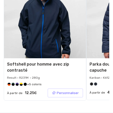
Softshell pour homme avec zip
Parka doud
contrasté
capuche
Result • R231M • 280g
Kariban • K6128
+5 coloris
40
12.25€
À partir de
Personnaliser
À partir de