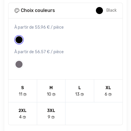
Choix couleurs
Black
À partir de 55.96 € / pièce
À partir de 56.57 € / pièce
S
M
L
XL
11
10
13
6
2XL
3XL
4
9