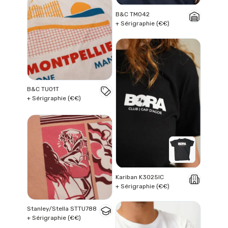
B&C TM042
+ Sérigraphie (€€)
B&C TU01T
+ Sérigraphie (€€)
Kariban K3025IC
+ Sérigraphie (€€)
Stanley/Stella STTU788
+ Sérigraphie (€€)