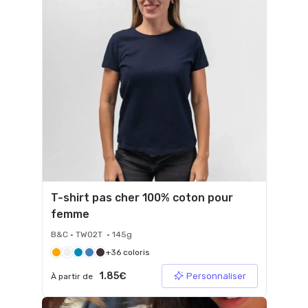
T-shirt pas cher 100% coton pour
femme
B&C • TW02T • 145g
+36 coloris
1.85€
Personnaliser
À partir de