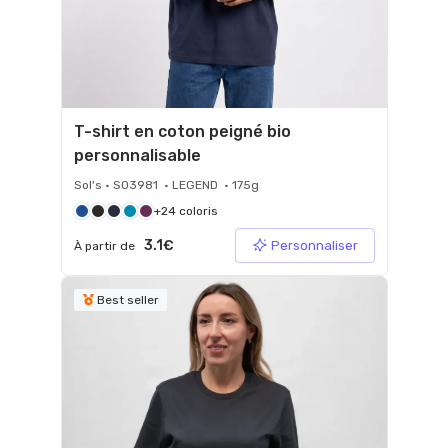
T-shirt en coton peigné bio
personnalisable
Sol's • S03981 • LEGEND • 175g
+24 coloris
3.1€
Personnaliser
À partir de
Best seller