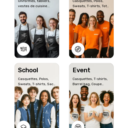
Uniformes, tabliers,
Casquettes, Polos,
vestes de cuisine...
Sweats, T-shirts, Tote
bags
School
Event
Casquettes, Polos,
Casquettes, T-shirts,
Sweats, T-shirts, Sacs
Barrel bag, Coupe
à dos...
vent...