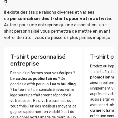
?
Il existe des tas de raisons diverses et variées
de
personnaliser des t-shirts pour votre activité
.
Autant pour une entreprise qu'une association, un t-
shirt personnalisé vous permettra de mettre en avant
votre identité : vous ne passerez plus jamais inaperçu !
T-shirt personnalisé
T-shirt p
entreprise
Brodez ou impri
t-shirt afin d'en
Besoin d'uniformes pour vos équipes ?
promotionnel
De
cadeaux publicitaires
? De
ainsi directemen
goodies à offrir pour un
team building
simplement vot
? Le tee shirt personnalisé avec votre
auprès de votre 
logo saura parfaitement répondre à
aussi élargir vo
votre besoin. Et si votre business est
avec des
t-shi
tout frais, l'un des meilleurs moyens de
du merchandis
gagner rapidement en visibilité est de
créer une conne
développer votre image de marque. On