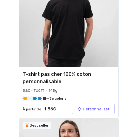
T-shirt pas cher 100% coton
personnalisable
B&C • TU01T • 145g
+36 coloris
1.85€
Personnaliser
À partir de
Best seller