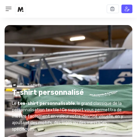
T-shirts
T-shirt personnalisé
Le
tee-shirt personnalisable
, le grand classique de la
personnalisation textile ! Ce support vous permettra de
mettre facilement en valeur votre identité visuelle, en y
ajoutant des motifs, des logos ou des messages
spécifiques.