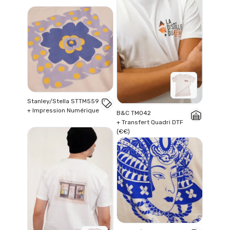
Stanley/Stella STTM559
+ Impression Numérique
B&C TM042
+ Transfert Quadri DTF
(€€)