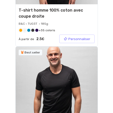
T-shirt homme 100% coton avec
coupe droite
B&C • TU03T • 185g
+35 coloris
2.5€
Personnaliser
À partir de
Best seller