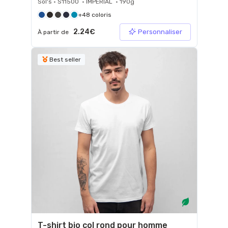
Sol's • S11500 • IMPERIAL • 190g
+48 coloris
2.24€
Personnaliser
À partir de
Best seller
T-shirt bio col rond pour homme