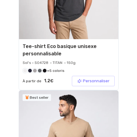
Tee-shirt Eco basique unisexe
personnalisable
Sol's • S04728 • TITAN • 150g
+5 coloris
1.2€
Personnaliser
À partir de
Best seller