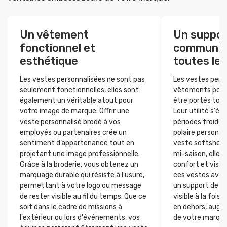
Un vêtement
Un suppor
fonctionnel et
communica
esthétique
toutes les
Les vestes personnalisées ne sont pas
Les vestes pers
seulement fonctionnelles, elles sont
vêtements polyv
également un véritable atout pour
être portés tout
votre image de marque. Offrir une
Leur utilité s'é
veste personnalisé brodé à vos
périodes froides
employés ou partenaires crée un
polaire personnal
sentiment d’appartenance tout en
veste softshell 
projetant une image professionnelle.
mi-saison, elles 
Grâce à la broderie, vous obtenez un
confort et visibi
marquage durable qui résiste à l'usure,
ces vestes avec
permettant à votre logo ou message
un support de c
de rester visible au fil du temps. Que ce
visible à la fois s
soit dans le cadre de missions à
en dehors, augm
l'extérieur ou lors d'événements, vos
de votre marque