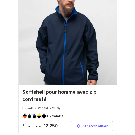
Softshell pour homme avec zip
contrasté
Result • R231M • 280g
+5 coloris
12.25€
Personnaliser
À partir de