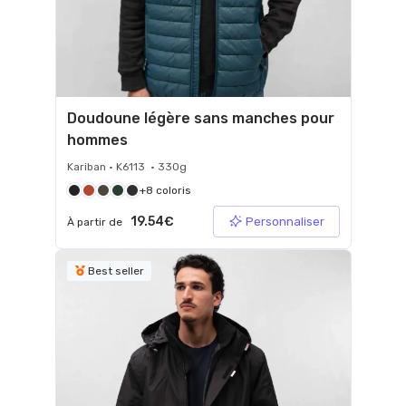
Doudoune légère sans manches pour
hommes
Kariban • K6113 • 330g
+8 coloris
19.54€
Personnaliser
À partir de
Best seller