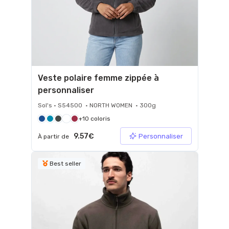
Veste polaire femme zippée à
personnaliser
Sol's • S54500 • NORTH WOMEN • 300g
+10 coloris
9.57€
Personnaliser
À partir de
Best seller