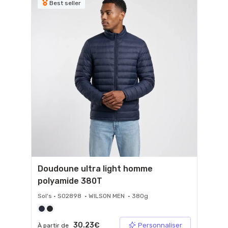
Best seller
Doudoune ultra light homme
polyamide 380T
Sol's • S02898 • WILSON MEN • 380g
30.23€
Personnaliser
À partir de