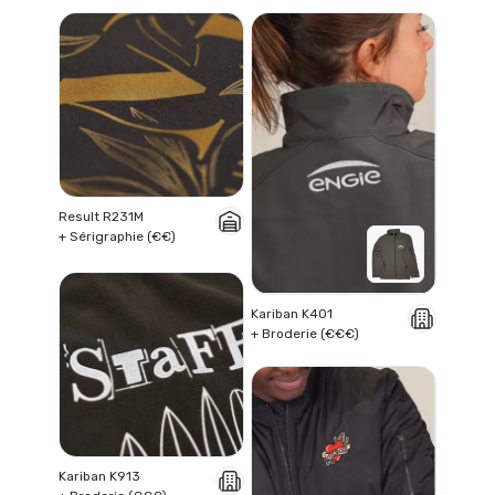
Result R231M
+ Sérigraphie (€€)
Kariban K401
+ Broderie (€€€)
Kariban K913