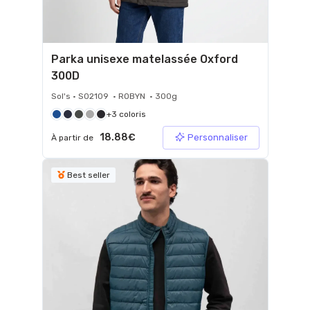
Parka unisexe matelassée Oxford
300D
Sol's • S02109 • ROBYN • 300g
+3 coloris
18.88€
Personnaliser
À partir de
Best seller