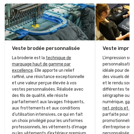
Veste brodée personnalisée
Veste impri
La broderie est la
technique de
L’impression su
marquage haut de gamme par
personnalisation
excellence
. Elle apporte un relief
idéale pour des
raffiné, une résistance exceptionnelle
des visuels détai
et une valeur perçue élevée à vos
et le rendu souh
vestes personnalisées. Réalisée avec
différentes tec
des fils de qualité, elle résiste
sérigraphie ou l
parfaitement aux lavages fréquents,
numérique,
gara
aux frottements et aux conditions
net, précis et d
d’utilisation intensives, ce qui en fait
parfaite pour l
un choix privilégié pour les uniformes
promotionnels,
professionnels, les vêtements d’image
d’entreprise ou l
ou les vêtements d’extérieur premium.
personnalisées s