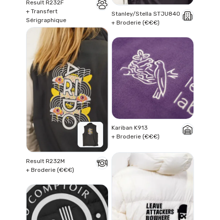
Result R232F
+ Transfert
Stanley/Stella STJU840
Sérigraphique
+ Broderie (€€€)
Kariban K913
+ Broderie (€€€)
Result R232M
+ Broderie (€€€)