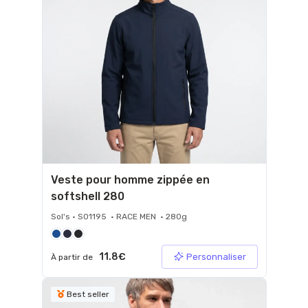
Veste pour homme zippée en
softshell 280
Sol's • S01195 • RACE MEN • 280g
11.8€
Personnaliser
À partir de
Best seller