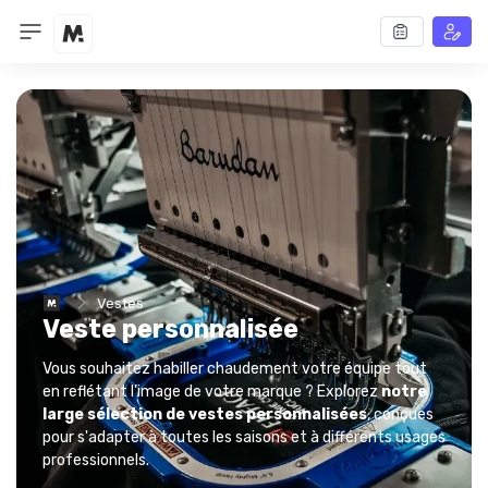
Vestes
Veste personnalisée
Vous souhaitez habiller chaudement votre équipe tout
en reflétant l’image de votre marque ? Explorez
notre
large sélection de vestes personnalisées
, conçues
pour s'adapter à toutes les saisons et à différents usages
professionnels.