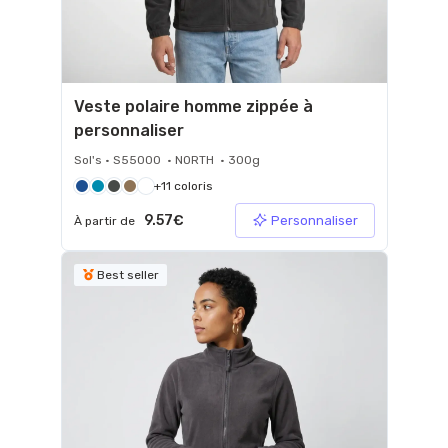
Veste polaire homme zippée à
personnaliser
Sol's • S55000 • NORTH • 300g
+11 coloris
9.57€
Personnaliser
À partir de
Best seller