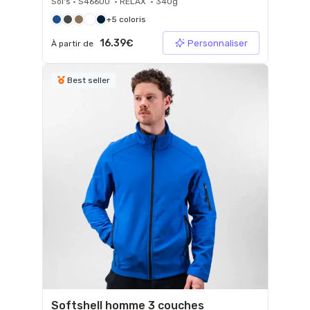
Sol's • S46600 • RELAX • 340g
+5 coloris
16.39€
Personnaliser
À partir de
Best seller
Softshell homme 3 couches