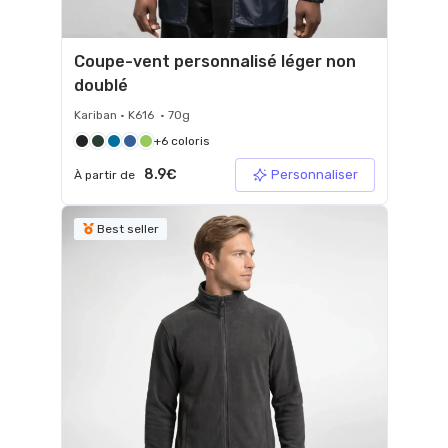
Coupe-vent personnalisé léger non
doublé
Kariban • K616 • 70g
+6 coloris
8.9€
Personnaliser
À partir de
Best seller