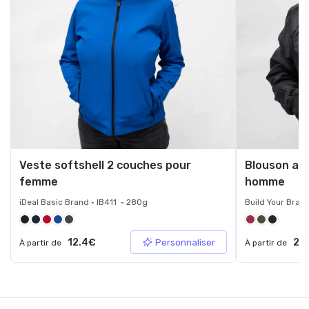
Veste softshell 2 couches pour
Blouson avi
femme
homme
iDeal Basic Brand • IB411 • 280g
Build Your Bran
12.4€
25
Personnaliser
À partir de
À partir de