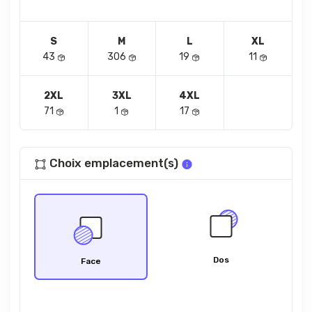
S
M
L
XL
43
306
19
11
2XL
3XL
4XL
71
1
17
Choix emplacement(s)
Dos
Face