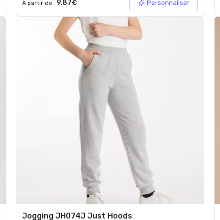
9.87€
Personnaliser
À partir de
Jogging JH074J Just Hoods