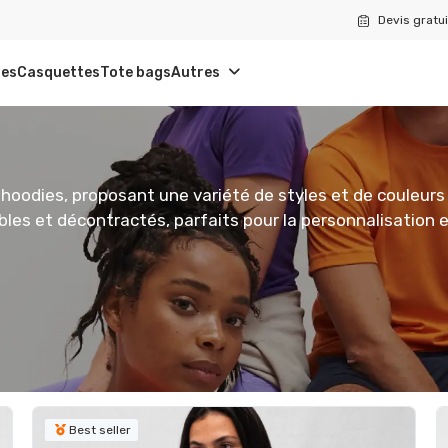
Devis gratui
tes
Casquettes
Tote bags
Autres
 hoodies, proposant une variété de styles et de couleurs
les et décontractés, parfaits pour la personnalisation 
Best seller