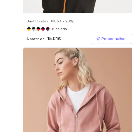
Just Hoods • JH053 • 280g
+8 coloris
15.01€
Personnaliser
À partir de