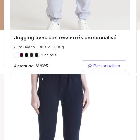
Jogging avec bas resserrés personnalisé
Just Hoods • JH072 • 280g
+2 coloris
9.92€
Personnaliser
À partir de