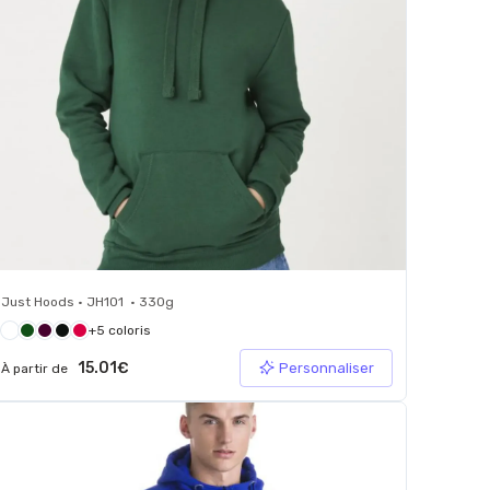
Just Hoods • JH101 • 330g
+5 coloris
15.01€
Personnaliser
À partir de