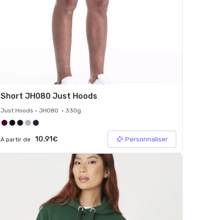
Short JH080 Just Hoods
Just Hoods • JH080 • 330g
10.91€
Personnaliser
À partir de