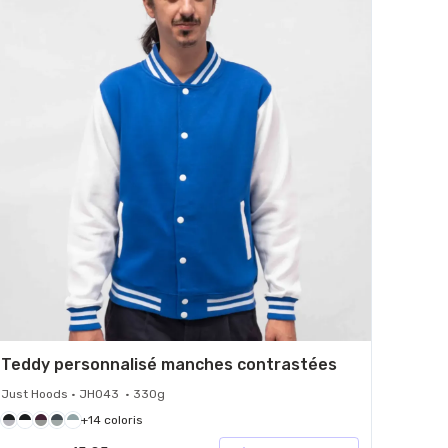
Teddy personnalisé manches contrastées
Just Hoods • JH043 • 330g
+14 coloris