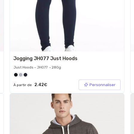
Jogging JH077 Just Hoods
Just Hoods • JH077 • 280g
2.42€
Personnaliser
À partir de