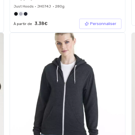
Just Hoods • JH074J • 280g
3.38€
Personnaliser
À partir de