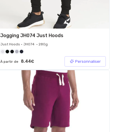
Jogging JH074 Just Hoods
Just Hoods • JH074 • 280g
8.44€
Personnaliser
À partir de