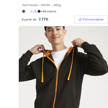
Just Hoods • JH030 • 280g
+46 coloris
7.77€
Personnaliser
À partir de