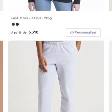
Just Hoods • JH058 • 225g
5.31€
Personnaliser
À partir de