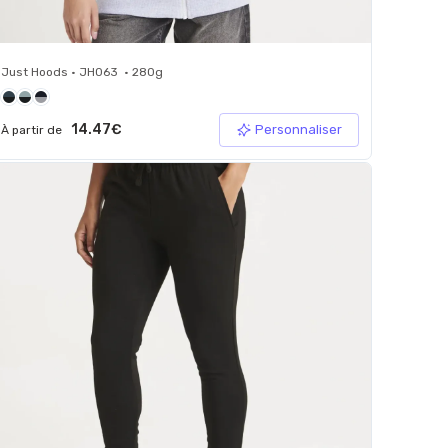
Just Hoods • JH063 • 280g
14.47€
Personnaliser
À partir de