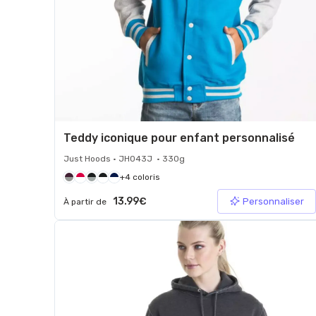
Teddy iconique pour enfant personnalisé
Just Hoods • JH043J • 330g
+4 coloris
13.99€
Personnaliser
À partir de