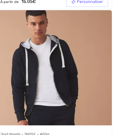
15.05€
Personnaliser
À partir de
Just Hoods • JH052 • 400g