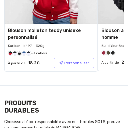
Blouson molleton teddy unisexe
Blouson avi
personnalisé
homme
Kariban • K497 • 320g
Build Your Bran
+3 coloris
25
18.2€
À partir de
Personnaliser
À partir de
PRODUITS
DURABLES
Choisissez l'éco-responsabilité avec nos textiles GOTS, preuve
de l'engagement durable de MAINGAUCHE.