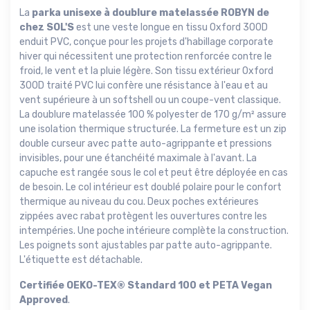
La
parka unisexe à doublure matelassée ROBYN de
chez SOL'S
est une veste longue en tissu Oxford 300D
enduit PVC, conçue pour les projets d'habillage corporate
hiver qui nécessitent une protection renforcée contre le
froid, le vent et la pluie légère. Son tissu extérieur Oxford
300D traité PVC lui confère une résistance à l'eau et au
vent supérieure à un softshell ou un coupe-vent classique.
La doublure matelassée 100 % polyester de 170 g/m² assure
une isolation thermique structurée. La fermeture est un zip
double curseur avec patte auto-agrippante et pressions
invisibles, pour une étanchéité maximale à l'avant. La
capuche est rangée sous le col et peut être déployée en cas
de besoin. Le col intérieur est doublé polaire pour le confort
thermique au niveau du cou. Deux poches extérieures
zippées avec rabat protègent les ouvertures contre les
intempéries. Une poche intérieure complète la construction.
Les poignets sont ajustables par patte auto-agrippante.
L'étiquette est détachable.
Certifiée OEKO-TEX® Standard 100 et PETA Vegan
Approved
.