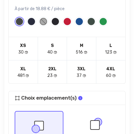
À partir de 18.88 € / pièce
XS
S
M
L
30
40
516
123
XL
2XL
3XL
4XL
481
23
37
60
Choix emplacement(s)