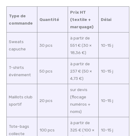
Prix HT
Type de
Quantité
(textile +
Délai
commande
marquage)
à partir de
Sweats
30 pcs
551 € (30 ×
10-15 j
capuche
18,36 €)
à partir de
T-shirts
50 pcs
237 € (50 ×
10-15 j
événement
4,73 €)
sur devis
Maillots club
(flocage
20 pcs
10-15 j
sportif
numéros +
noms)
à partir de
Tote-bags
100 pcs
325 € (100 ×
10-15 j
collecte