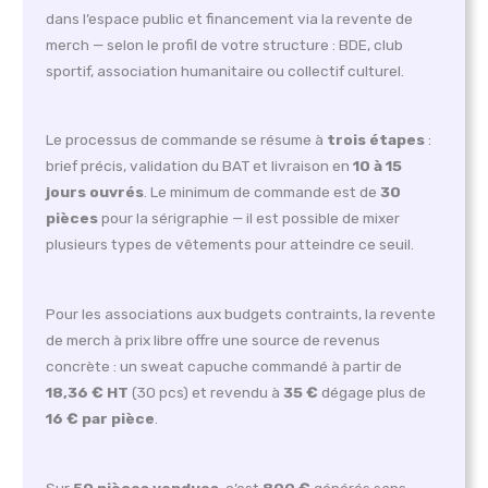
dans l’espace public et financement via la revente de
merch — selon le profil de votre structure : BDE, club
sportif, association humanitaire ou collectif culturel.
Le processus de commande se résume à
trois étapes
:
brief précis, validation du BAT et livraison en
10 à 15
jours ouvrés
. Le minimum de commande est de
30
pièces
pour la sérigraphie — il est possible de mixer
plusieurs types de vêtements pour atteindre ce seuil.
Pour les associations aux budgets contraints, la revente
de merch à prix libre offre une source de revenus
concrète : un sweat capuche commandé à partir de
18,36 € HT
(30 pcs) et revendu à
35 €
dégage plus de
16 € par pièce
.
Sur
50 pièces vendues
, c’est
800 €
générés sans