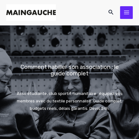
Aller
Rechercher
au
contenu
Comment habiller son association : le
guide complet
Asso étudiante, club sportif, humanitaire : équipez vos
membres avec du textile personnalisé. Guide complet,
budgets réels, délais garantis. Devis 24h.