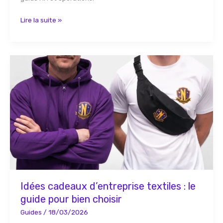
Lire la suite »
Idées
cadeaux
d’entreprise
textiles
:
le
guide
pour
bien
choisir
Idées cadeaux d’entreprise textiles : le
guide pour bien choisir
Guides
/
18/03/2026