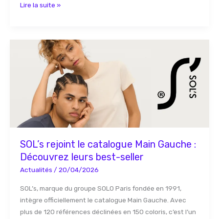
Lire la suite »
SOL’s
rejoint
le
catalogue
Main
Gauche
:
Découvrez
leurs
SOL’s rejoint le catalogue Main Gauche :
best-
Découvrez leurs best-seller
seller
Actualités
/
20/04/2026
SOL’s, marque du groupe SOLO Paris fondée en 1991,
intègre officiellement le catalogue Main Gauche. Avec
plus de 120 références déclinées en 150 coloris, c’est l’un