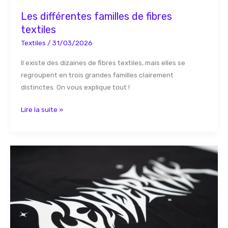
Les différentes familles de fibres
textiles
Textiles
/
31/03/2026
Il existe des dizaines de fibres textiles, mais elles se
regroupent en trois grandes familles clairement
distinctes. On vous explique tout !
Lire la suite »
Quelle
résolution
pour
imprimer
en
grand
format