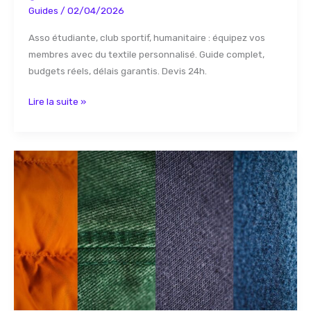
Guides
/
02/04/2026
Asso étudiante, club sportif, humanitaire : équipez vos
membres avec du textile personnalisé. Guide complet,
budgets réels, délais garantis. Devis 24h.
Lire la suite »
Les
différentes
familles
de
fibres
textiles