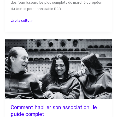
des fournisseurs les plus complets du marché européen
du textile personnalisable B2B.
Lire la suite »
Comment
habiller
son
association
:
le
guide
complet
Comment habiller son association : le
guide complet