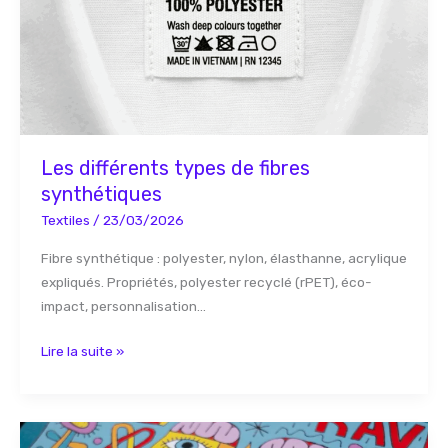
fibres
synthétiques
Les différents types de fibres
synthétiques
Textiles
/
23/03/2026
Fibre synthétique : polyester, nylon, élasthanne, acrylique
expliqués. Propriétés, polyester recyclé (rPET), éco-
impact, personnalisation…
Lire la suite »
Comment