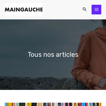
Aller
Rechercher
au
contenu
Tous nos articles
Élasthanne