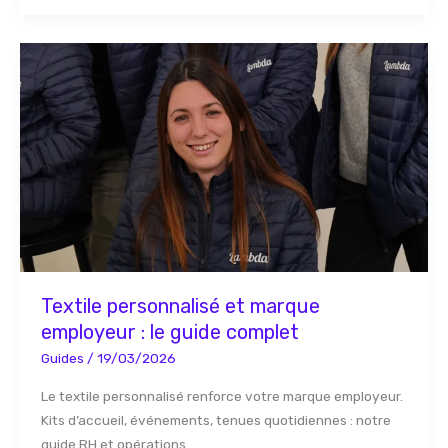
Textile
personnalisé
et
marque
employeur
:
le
guide
complet
Textile personnalisé et marque
employeur : le guide complet
Guides
/
19/03/2026
Le textile personnalisé renforce votre marque employeur.
Kits d’accueil, événements, tenues quotidiennes : notre
guide RH et opérations.