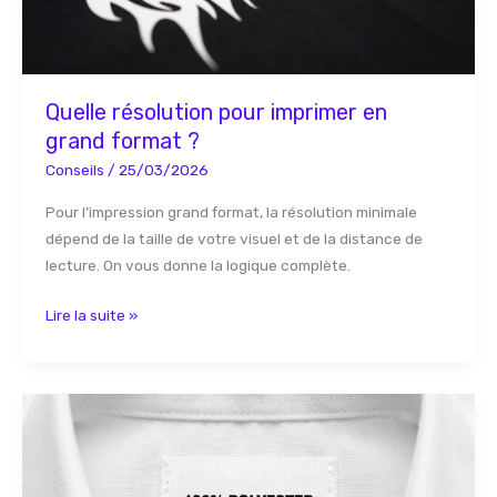
?
Quelle résolution pour imprimer en
grand format ?
Conseils
/
25/03/2026
Pour l’impression grand format, la résolution minimale
dépend de la taille de votre visuel et de la distance de
lecture. On vous donne la logique complète.
Lire la suite »
Les
différents
types
de