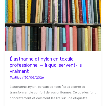
et
nylon
en
textile
professionnel
—
à
quoi
servent-
ils
Élasthanne et nylon en textile
vraiment
professionnel — à quoi servent-ils
vraiment
Textiles
/
30/06/2026
Élasthanne, nylon, polyamide : ces fibres discrètes
transforment le confort de vos uniformes. Ce qu’elles font
concrètement et comment les lire sur une étiquette.