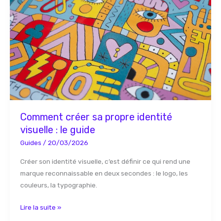
créer
sa
propre
identité
visuelle
:
le
guide
Comment créer sa propre identité
visuelle : le guide
Guides
/
20/03/2026
Créer son identité visuelle, c’est définir ce qui rend une
marque reconnaissable en deux secondes : le logo, les
couleurs, la typographie.
Lire la suite »