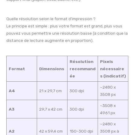
Quelle résolution selon le format d’impression ?
Le principe est simple : plus votre format est grand, plus vous
pouvez vous permettre une résolution basse (à condition que la
distance de lecture augmente en proportion).
Résolution
Pixels
Format
Dimensions
recommand
nécessaire
ée
s (indicatif)
~2480 x
A4
21 x 29,7 cm
300 dpi
3508 px
~3508 x
A3
29,7 x 42 cm
300 dpi
4961 px
~2480 x
A2
42 x 59,4 cm
150-300 dpi
3508 px à