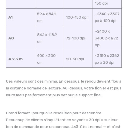
150 dpi
59,4 x 84,1
~2340 x 3307
A1
100-150 dpi
cm
px à 100 dpi
~2400 x
84,1 x 118,9
A0
72-100 dpi
3400 px à 72
cm
dpi
400 x 300
~3150 x 2362
4 x 3 m
20-50 dpi
cm
px à 20 dpi
Ces valeurs sont des minima. En dessous, le rendu devient flou à
la distance normale de lecture. Au-dessus, votre fichier est plus
lourd mais pas forcément plus net sur le support final.
Grand format : pourquoi la résolution peut descendre
Beaucoup de clients s’inquiètent en voyant « 30 dpi » sur leur
bon de commande pour un panneau 4×3. C’est normal — et c’est