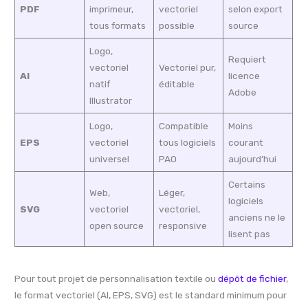
PDF
imprimeur,
vectoriel
selon export
tous formats
possible
source
Logo,
Requiert
vectoriel
Vectoriel pur,
AI
licence
natif
éditable
Adobe
Illustrator
Logo,
Compatible
Moins
EPS
vectoriel
tous logiciels
courant
universel
PAO
aujourd’hui
Certains
Web,
Léger,
logiciels
SVG
vectoriel
vectoriel,
anciens ne le
open source
responsive
lisent pas
Pour tout projet de personnalisation textile ou
dépôt de fichier
,
le format vectoriel (AI, EPS, SVG) est le standard minimum pour