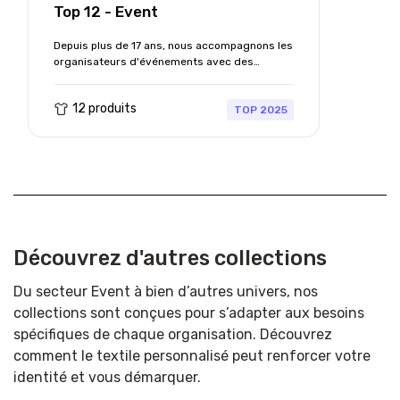
Top 12 - Event
Depuis plus de 17 ans, nous accompagnons les
organisateurs d'événements avec des
vêtements publicitaires
. Forts de cette
expertise, nous avons sélectionné les
12 produits
indispensables qui sublimeront l'image de
TOP 2025
votre événement et renforceront l'identité de
vos équipes.
Découvrez d'autres collections
Du secteur Event à bien d’autres univers, nos
collections sont conçues pour s’adapter aux besoins
spécifiques de chaque organisation. Découvrez
comment le textile personnalisé peut renforcer votre
identité et vous démarquer.