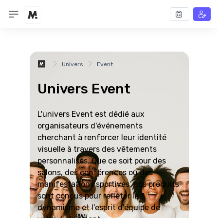
Univers
Event
Univers Event
L'univers Event est dédié aux
organisateurs d'événements
cherchant à renforcer leur identité
visuelle à travers des vêtements
personnalisés. Que ce soit pour des
salons, des conférences ou des
manifestations sportives, nos produits
sont conçus pour refléter le
dynamisme et l'esprit d'équipe de