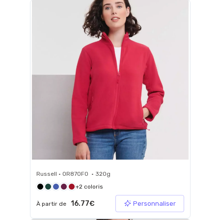
Russell • 0R870F0 • 320g
+2 coloris
16.77€
Personnaliser
À partir de