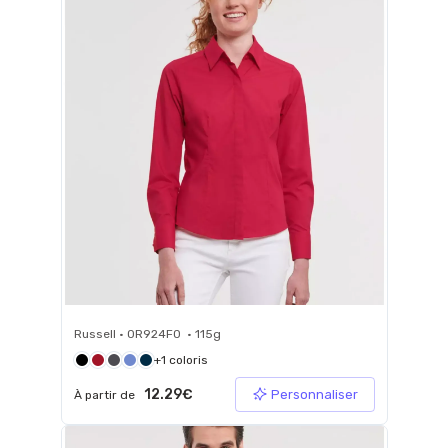
Russell • 0R924F0 • 115g
+1 coloris
12.29€
Personnaliser
À partir de