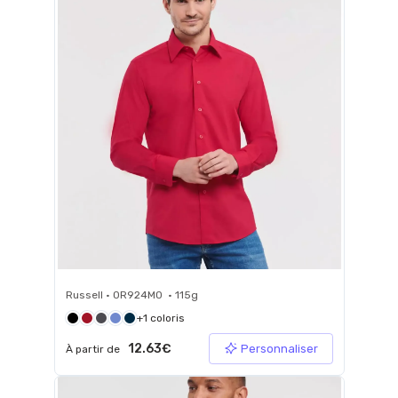
Russell • 0R924M0 • 115g
+1 coloris
12.63€
Personnaliser
À partir de