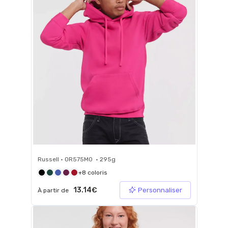
Russell • 0R575M0 • 295g
+8 coloris
13.14€
Personnaliser
À partir de