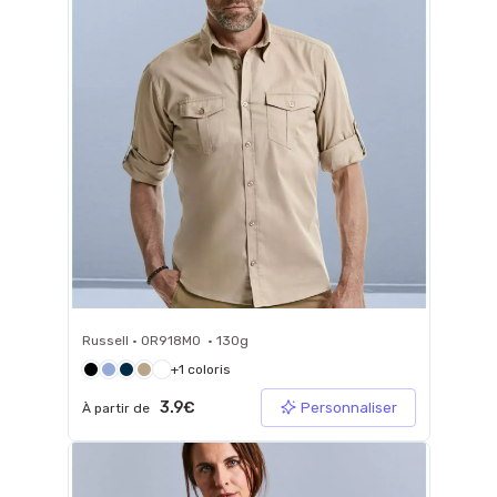
Russell • 0R918M0 • 130g
+1 coloris
3.9€
Personnaliser
À partir de