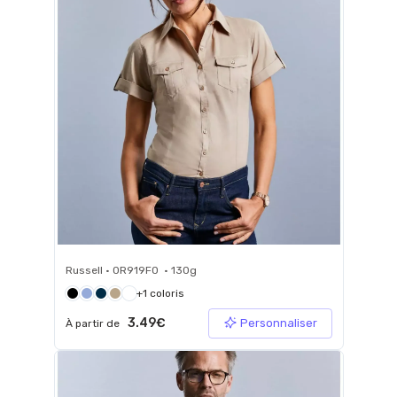
Russell • 0R919F0 • 130g
+1 coloris
3.49€
Personnaliser
À partir de