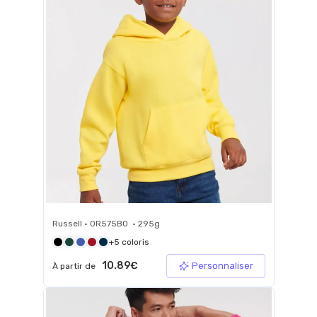
Russell • 0R575B0 • 295g
+5 coloris
10.89€
Personnaliser
À partir de