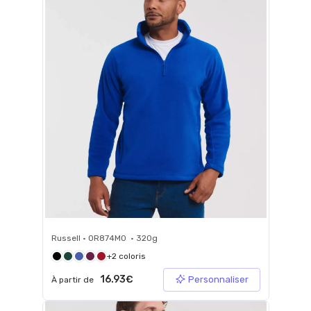
Russell • 0R874M0 • 320g
+2 coloris
16.93€
Personnaliser
À partir de