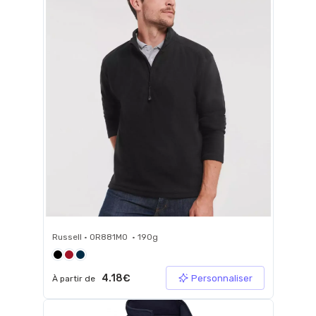
Russell • 0R881M0 • 190g
4.18€
Personnaliser
À partir de