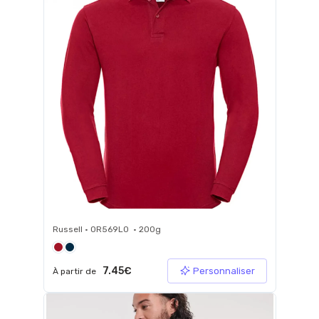
Russell • 0R569L0 • 200g
7.45€
Personnaliser
À partir de