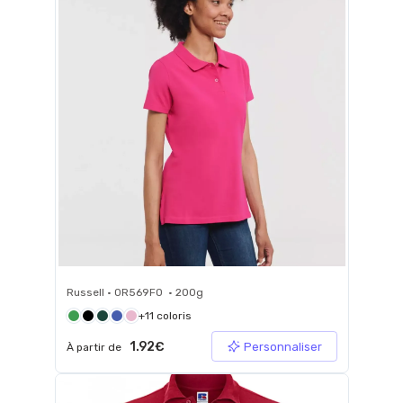
Russell • 0R569F0 • 200g
+11 coloris
1.92€
Personnaliser
À partir de