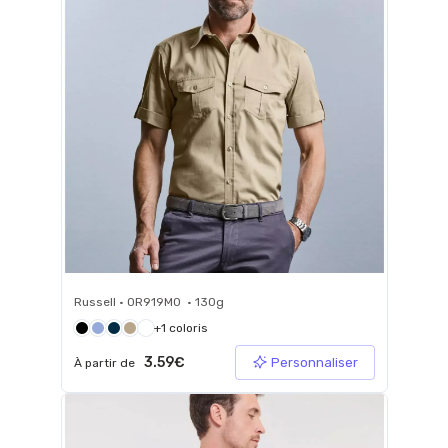
Russell • 0R919M0 • 130g
+1 coloris
3.59€
Personnaliser
À partir de