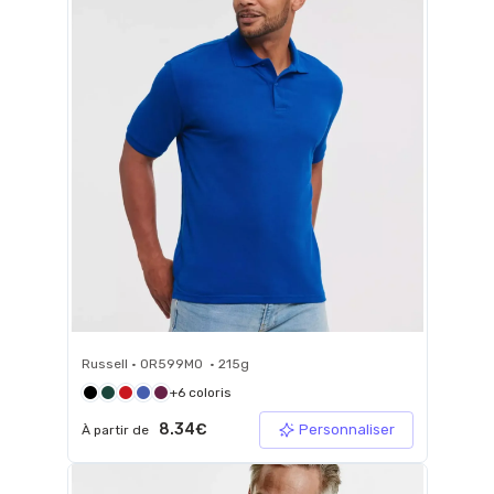
Russell • 0R599M0 • 215g
+6 coloris
8.34€
Personnaliser
À partir de