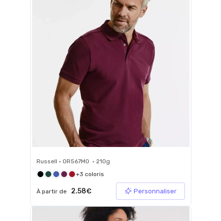
Russell • 0R567M0 • 210g
+3 coloris
2.58€
Personnaliser
À partir de