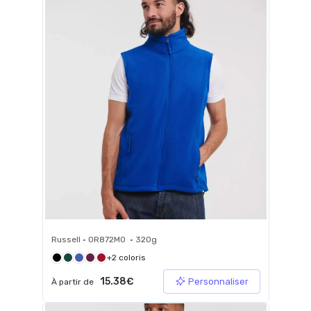
Russell • 0R872M0 • 320g
+2 coloris
15.38€
Personnaliser
À partir de