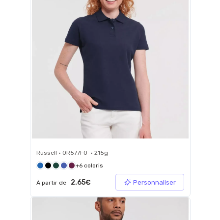
Russell • 0R577F0 • 215g
+6 coloris
2.65€
Personnaliser
À partir de