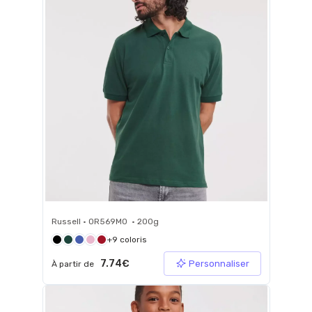
Russell • 0R569M0 • 200g
+9 coloris
7.74€
Personnaliser
À partir de