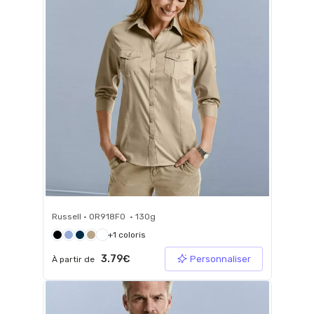
Russell • 0R918F0 • 130g
+1 coloris
3.79€
Personnaliser
À partir de