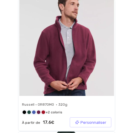
Russell • 0R870M0 • 320g
+2 coloris
17.6€
Personnaliser
À partir de