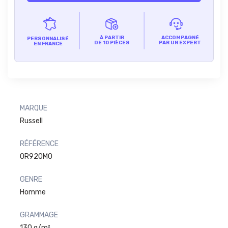
À PARTIR
ACCOMPAGNÉ
PERSONNALISÉ
DE 10 PIÈCES
PAR UN EXPERT
EN FRANCE
MARQUE
Russell
RÉFÉRENCE
0R920M0
GENRE
Homme
GRAMMAGE
130 g/m²