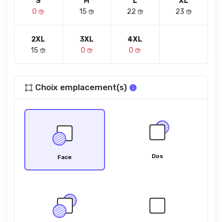
S
M
L
XL
0
15
22
23
2XL
3XL
4XL
15
0
0
Choix emplacement(s)
Dos
Face