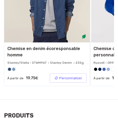
Chemise en denim écoresponsable
Chemise oxf
homme
personnali
Stanley/Stella • STWM967 • Stanley Denim • 235g
Russell • 0R92
19.75€
15.
Personnaliser
À partir de
À partir de
PRODUITS