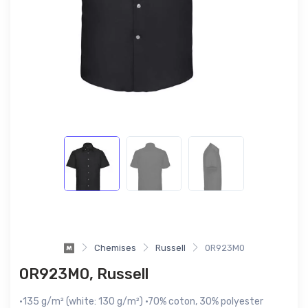
Chemises
Russell
0R923M0
0R923M0, Russell
·135 g/m² (white: 130 g/m²) ·70% coton, 30% polyester