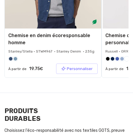
Chemise en denim écoresponsable
Chemise oxf
homme
personnali
Stanley/Stella • STWM967 • Stanley Denim • 235g
Russell • 0R92
19.75€
15.
Personnaliser
À partir de
À partir de
PRODUITS
DURABLES
Choisissez l'éco-responsabilité avec nos textiles GOTS, preuve