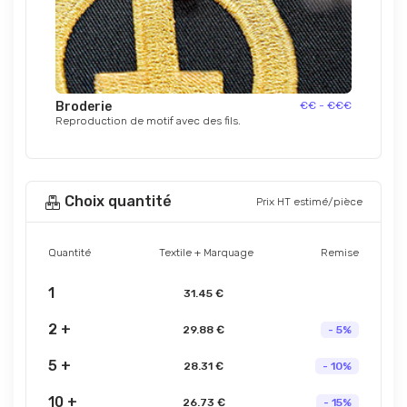
Broderie
€€ - €€€
Reproduction de motif avec des fils.
Choix quantité
Prix HT estimé/pièce
Quantité
Textile + Marquage
Remise
1
31.45 €
2 +
29.88 €
- 5%
5 +
28.31 €
- 10%
10 +
26.73 €
- 15%