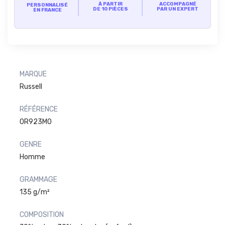
À PARTIR
ACCOMPAGNÉ
PERSONNALISÉ
DE 10 PIÈCES
PAR UN EXPERT
EN FRANCE
MARQUE
Russell
RÉFÉRENCE
0R923M0
GENRE
Homme
GRAMMAGE
135 g/m²
COMPOSITION