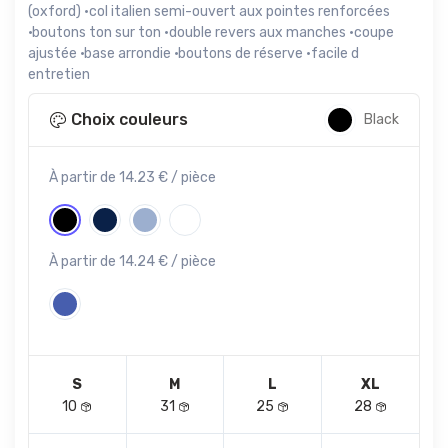
(oxford) ·col italien semi-ouvert aux pointes renforcées
·boutons ton sur ton ·double revers aux manches ·coupe
ajustée ·base arrondie ·boutons de réserve ·facile d
entretien
Choix couleurs
Black
À partir de 14.23 € / pièce
À partir de 14.24 € / pièce
S
M
L
XL
10
31
25
28