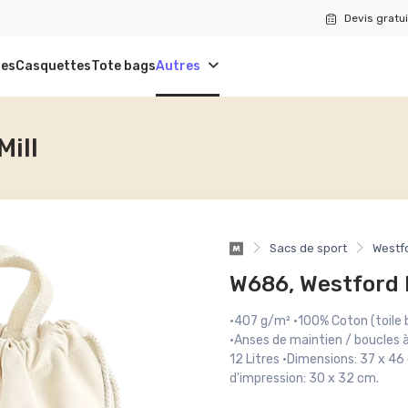
Devis gratui
tes
Casquettes
Tote bags
Autres
Mill
Sacs de sport
Westfo
W686, Westford 
·407 g/m² ·100% Coton (toile b
·Anses de maintien / boucles 
12 Litres ·Dimensions: 37 x 46
d'impression: 30 x 32 cm.