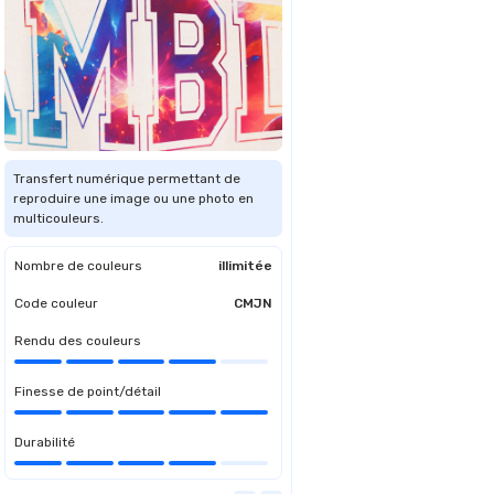
Transfert numérique permettant de
reproduire une image ou une photo en
multicouleurs.
Nombre de couleurs
illimitée
Code couleur
CMJN
Rendu des couleurs
Finesse de point/détail
Durabilité