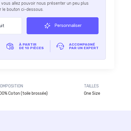
, vous allez pouvoir nous présenter un peu plus
ur le bouton ci-dessous.
Personnaliser
uit
À PARTIR
ACCOMPAGNÉ
DE 10 PIÈCES
PAR UN EXPERT
OMPOSITION
TAILLES
00% Coton (toile brossée)
One Size