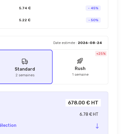
5.74 €
- 45%
5.22 €
- 50%
Date estimée :
2026-08-24
+25%
Rush
Standard
1 semaine
2 semaines
678.00 € HT
6.78 € HT
élection