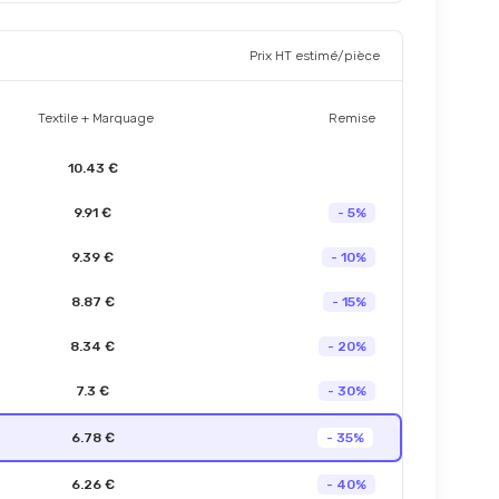
Prix HT estimé/pièce
Textile + Marquage
Remise
10.43 €
9.91 €
- 5%
9.39 €
- 10%
8.87 €
- 15%
8.34 €
- 20%
7.3 €
- 30%
6.78 €
- 35%
6.26 €
- 40%