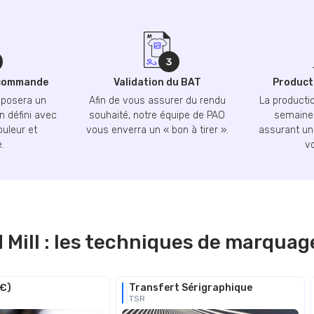
 commande
Validation du BAT
Producti
oposera un
Afin de vous assurer du rendu
La productio
n défini avec
souhaité, notre équipe de PAO
semaines
ouleur et
vous enverra un « bon à tirer ».
assurant une
.
v
Mill : les techniques de marquag
€€)
Transfert Sérigraphique
TSR