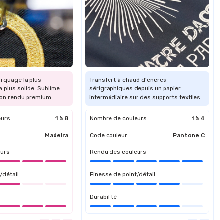
rquage la plus
Transfert à chaud d'encres
a plus solide. Sublime
sérigraphiques depuis un papier
 son rendu premium.
intermédiaire sur des supports textiles.
eurs
1 à 8
Nombre de couleurs
1 à 4
Madeira
Code couleur
Pantone C
eurs
Rendu des couleurs
/détail
Finesse de point/détail
Durabilité