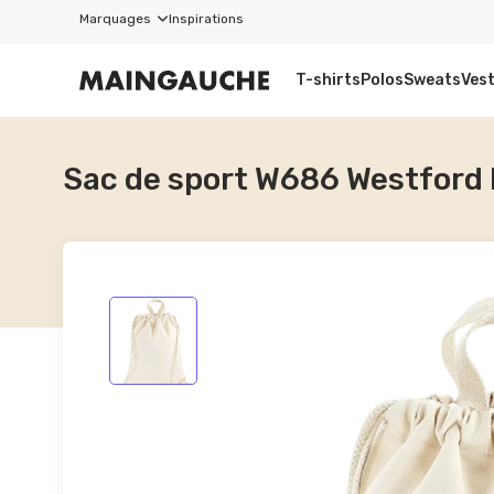
Marquages
Inspirations
T-shirts
Polos
Sweats
Ves
Sac de sport W686 Westford 