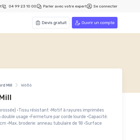
t
04 99 23 10 00
Parler avec votre expert
Se connecter
Devis gratuit
Ouvrir un compte
rd Mill
W686
Mill
rossée) ·Tissu résistant ·Motif à rayures imprimées
à double usage ·Fermeture par corde lourde ·Capacité:
 cm ·Max. broderie: anneau tubulaire de 18 ·Surface