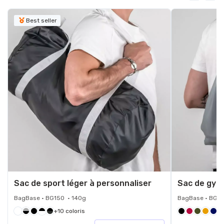
Best seller
Sac de sport léger à personnaliser
Sac de gym 
BagBase • BG150 • 140g
BagBase • BG28
+10 coloris
+2