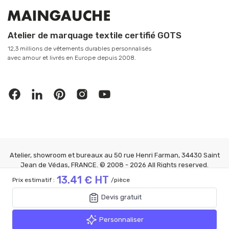
Atelier de marquage textile certifié GOTS
12,3 millions de vêtements durables personnalisés
avec amour et livrés en Europe depuis 2008.
Atelier, showroom et bureaux au 50 rue Henri Farman, 34430 Saint
Jean de Védas, FRANCE. © 2008 - 2026 All Rights reserved.
MAINGAUCHE®
13.41 € HT
Prix estimatif :
/pièce
Mention Légales
|
CGV
|
Confidentialité
|
FAQ
|
Gérer les cookies
13.41 € HT
Devis gratuit
Prix estimatif :
/pièce
Devis gratuit
Personnaliser
Personnaliser