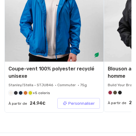
Coupe-vent 100% polyester recyclé
Blouson avi
unisexe
homme
Stanley/Stella • STJU846 • Commuter • 75g
Build Your Bran
+5 coloris
25
24.94€
À partir de
Personnaliser
À partir de