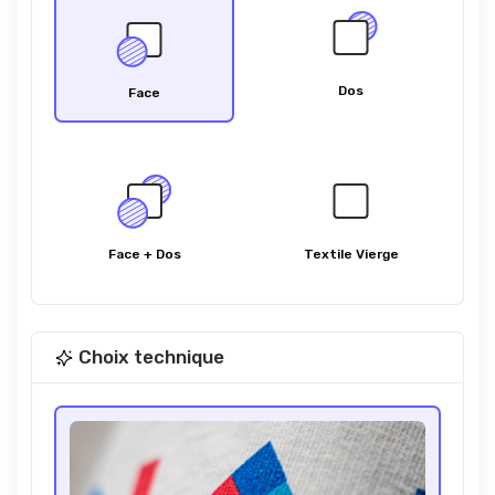
Dos
Face
Face + Dos
Textile Vierge
Choix technique