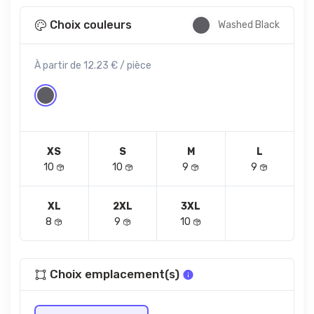
Choix couleurs
Washed Black
À partir de 12.23 € / pièce
XS
S
M
L
10
10
9
9
XL
2XL
3XL
8
9
10
Choix emplacement(s)