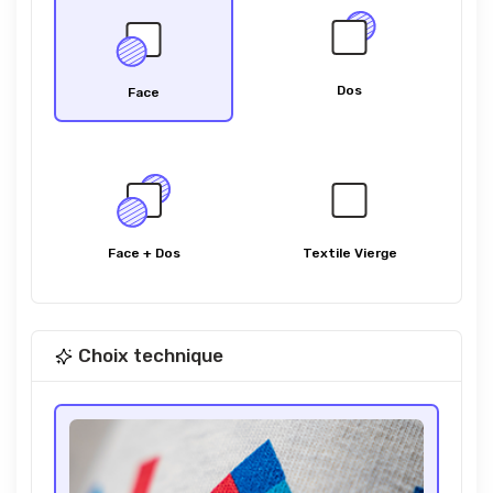
Dos
Face
Face + Dos
Textile Vierge
Choix technique