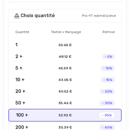
Choix quantité
Prix HT estimé/pièce
Quantité
Textile + Marquage
Remise
1
50.65 €
2 +
48.12 €
- 5%
5 +
45.59 €
- 10%
10 +
43.05 €
- 15%
20 +
40.52 €
- 20%
50 +
35.46 €
- 30%
100 +
32.92 €
- 35%
200 +
30.39 €
- 40%