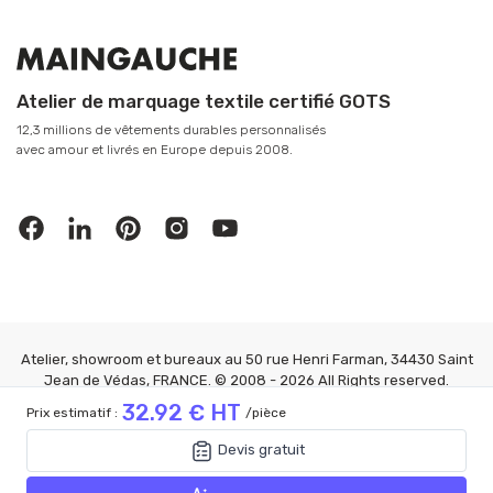
Atelier de marquage textile certifié GOTS
12,3 millions de vêtements durables personnalisés
avec amour et livrés en Europe depuis 2008.
Atelier, showroom et bureaux au 50 rue Henri Farman, 34430 Saint
Jean de Védas, FRANCE. © 2008 - 2026 All Rights reserved.
MAINGAUCHE®
32.92 € HT
Prix estimatif :
/pièce
Mention Légales
|
CGV
|
Confidentialité
|
FAQ
|
Gérer les cookies
32.92 € HT
Devis gratuit
Prix estimatif :
/pièce