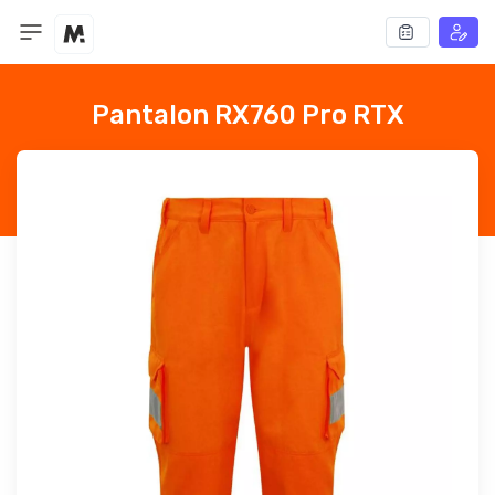
Pantalon RX760 Pro RTX