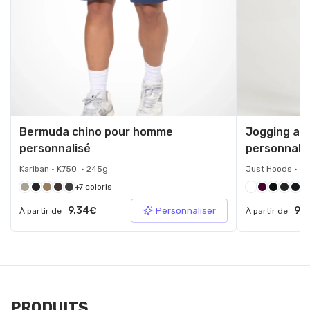
Bermuda chino pour homme
Jogging av
personnalisé
personnali
Kariban • K750 • 245g
Just Hoods • J
+7 coloris
+2
9.34€
9.9
Personnaliser
À partir de
À partir de
PRODUITS