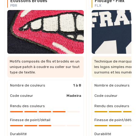
Écussons Brodés
Flocage - Flex
PBR
FLX
Motifs composés de fils et brodés en un
Technique de marquage 
unique patch à coudre ou coller sur tout
les logos simples mono
type de textile.
surnoms et les numéros
Nombre de couleurs
1 à 8
Nombre de couleurs
Code couleur
Madeira
Code couleur
Rendu des couleurs
Rendu des couleurs
Finesse de point/détail
Finesse de point/détail
Durabilité
Durabilité