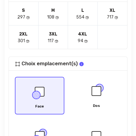
S
M
L
XL
297
108
554
717
2XL
3XL
4XL
301
117
94
Choix emplacement(s)
Dos
Face