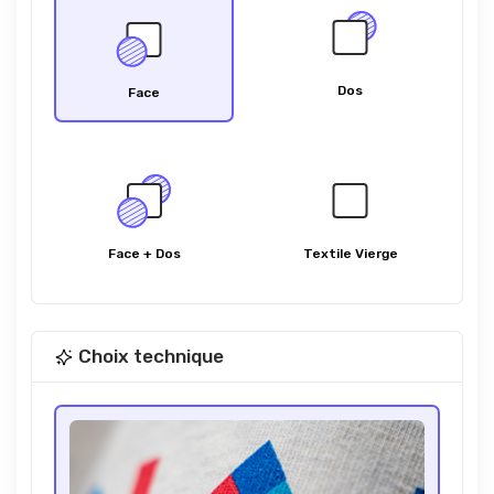
Dos
Face
Face + Dos
Textile Vierge
Choix technique