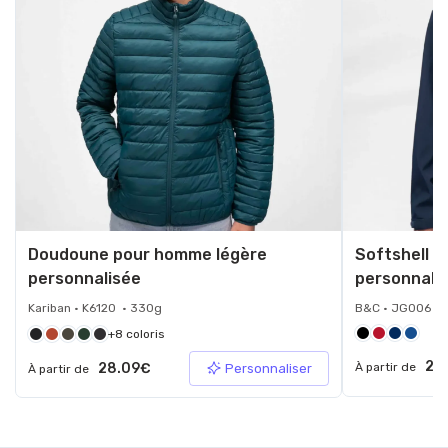
Doudoune pour homme légère
Softshell u
personnalisée
personnali
Kariban • K6120 • 330g
B&C • JG006 •
+8 coloris
28
28.09€
À partir de
Personnaliser
À partir de