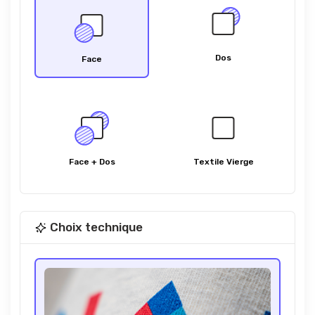
Dos
Face
Face + Dos
Textile Vierge
Choix technique