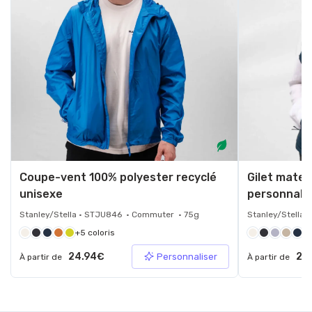
Coupe-vent 100% polyester recyclé
Gilet mate
unisexe
personnali
Stanley/Stella • STJU846 • Commuter • 75g
Stanley/Stella 
+5 coloris
+6
24.94€
28
Personnaliser
À partir de
À partir de