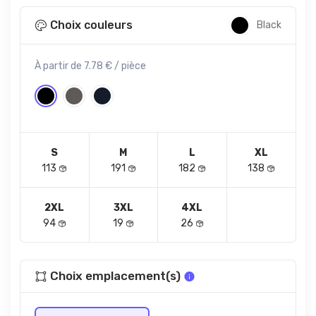
Choix couleurs
Black
À partir de 7.78 € / pièce
S
M
L
XL
113
191
182
138
2XL
3XL
4XL
94
19
26
Choix emplacement(s)