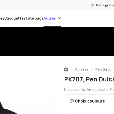
Devis gratui
tes
Casquettes
Tote bags
Autres
Polaires
Pen Duick
PK707, Pen Duic
Coupe droite. Anti-peluche. M
Choix couleurs