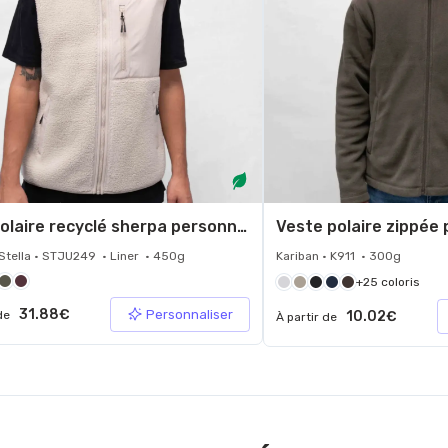
Gilet polaire recyclé sherpa personnalisé
Stella • STJU249 • Liner • 450g
Kariban • K911 • 300g
+25 coloris
31.88€
Personnaliser
 de
10.02€
À partir de