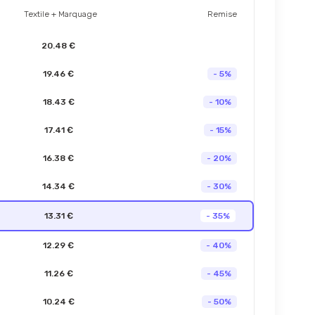
Textile + Marquage
Remise
20.48 €
19.46 €
- 5%
18.43 €
- 10%
17.41 €
- 15%
16.38 €
- 20%
14.34 €
- 30%
13.31 €
- 35%
12.29 €
- 40%
11.26 €
- 45%
10.24 €
- 50%