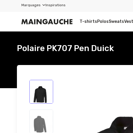
Marquages
Inspirations
T-shirts
Polos
Sweats
Ves
Polaire PK707 Pen Duick