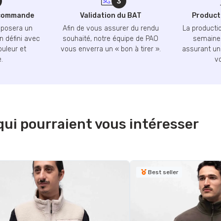
 commande
Validation du BAT
Producti
oposera un
Afin de vous assurer du rendu
La productio
n défini avec
souhaité, notre équipe de PAO
semaines
ouleur et
vous enverra un « bon à tirer ».
assurant une
.
v
qui pourraient vous intéresser
Best seller