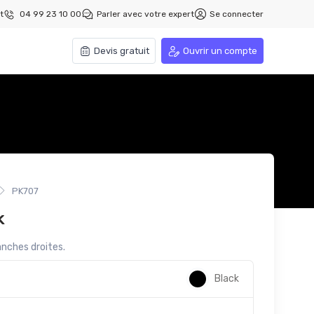
t
04 99 23 10 00
Parler avec votre expert
Se connecter
Devis gratuit
Ouvrir un compte
PK707
k
anches droites.
Black