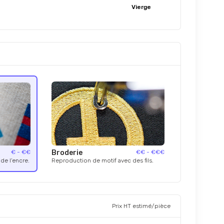
Vierge
€ - €€
Broderie
€€ - €€€
de l’encre.
Reproduction de motif avec des fils.
Prix HT estimé/pièce