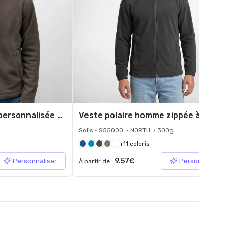
Veste polaire zippée personnalisée homme
Veste polaire ho
Sol's • S55000 • NORTH • 300g
+11 coloris
9.57€
Personnaliser
Personnaliser
À partir de