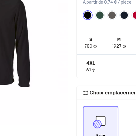
À partir de 8.74 € / pièce
S
M
780
1927
4XL
61
Choix emplacemen
Face