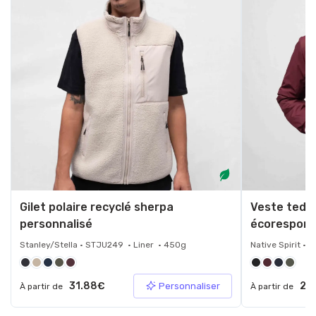
Gilet polaire recyclé sherpa
Veste tedd
personnalisé
écorespons
Stanley/Stella • STJU249 • Liner • 450g
Native Spirit • 
31.88€
25
Personnaliser
À partir de
À partir de