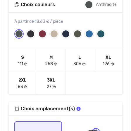
Choix couleurs
Anthracite
À partir de 18.63 € / pièce
S
M
L
XL
111
258
306
196
2XL
3XL
83
27
Choix emplacement(s)