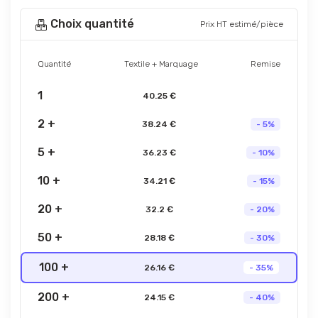
Choix quantité
Prix HT estimé/pièce
Quantité
Textile + Marquage
Remise
1
40.25 €
2 +
38.24 €
- 5%
5 +
36.23 €
- 10%
10 +
34.21 €
- 15%
20 +
32.2 €
- 20%
50 +
28.18 €
- 30%
100 +
26.16 €
- 35%
200 +
24.15 €
- 40%