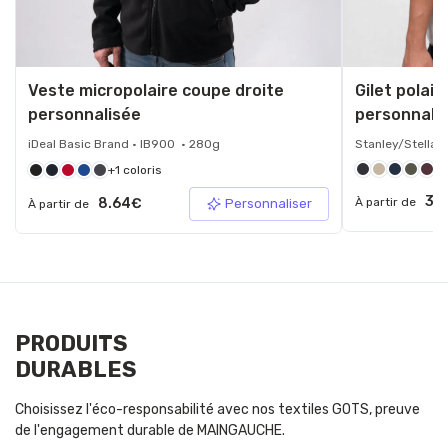
Veste micropolaire coupe droite
Gilet polai
personnalisée
personnali
iDeal Basic Brand • IB900 • 280g
Stanley/Stella 
+1 coloris
31
8.64€
À partir de
Personnaliser
À partir de
PRODUITS
DURABLES
Choisissez l'éco-responsabilité avec nos textiles GOTS, preuve
de l'engagement durable de MAINGAUCHE.