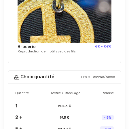
Broderie
€€ - €€€
Reproduction de motif avec des fils.
Choix quantité
Prix HT estimé/pièce
Quantité
Textile + Marquage
Remise
1
20.53 €
2 +
19.5 €
- 5%
5 +