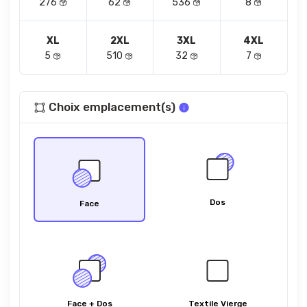
276
62
536
8
XL
2XL
3XL
4XL
5
510
32
7
Choix emplacement(s)
Dos
Face
Face + Dos
Textile Vierge