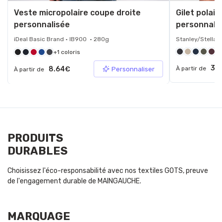
Veste micropolaire coupe droite
Gilet polai
personnalisée
personnali
iDeal Basic Brand • IB900 • 280g
Stanley/Stella 
+1 coloris
31
8.64€
À partir de
Personnaliser
À partir de
PRODUITS
DURABLES
Choisissez l'éco-responsabilité avec nos textiles GOTS, preuve
de l'engagement durable de MAINGAUCHE.
MARQUAGE