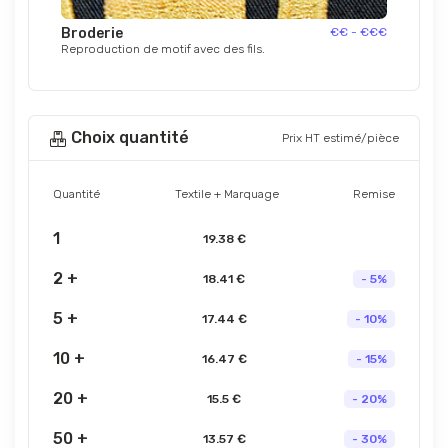
Broderie
€€ - €€€
Reproduction de motif avec des fils.
Choix quantité
Prix HT estimé/pièce
Quantité
Textile + Marquage
Remise
1
19.38 €
2 +
18.41 €
- 5%
5 +
17.44 €
- 10%
10 +
16.47 €
- 15%
20 +
15.5 €
- 20%
50 +
13.57 €
- 30%