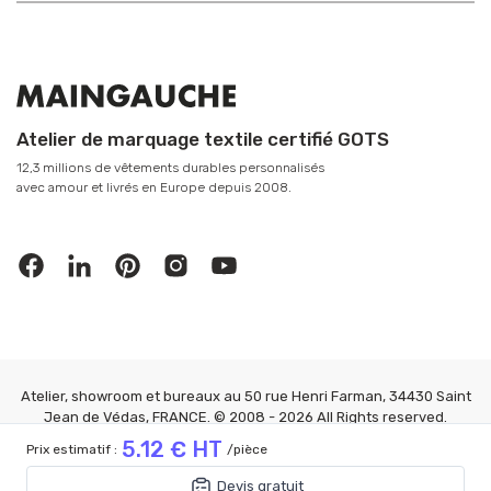
Atelier de marquage textile certifié GOTS
12,3 millions de vêtements durables personnalisés
avec amour et livrés en Europe depuis 2008.
Atelier, showroom et bureaux au 50 rue Henri Farman, 34430 Saint
Jean de Védas, FRANCE. © 2008 - 2026 All Rights reserved.
MAINGAUCHE®
5.12 € HT
Prix estimatif :
/pièce
Mention Légales
|
CGV
|
Confidentialité
|
FAQ
|
Gérer les cookies
5.12 € HT
Devis gratuit
Prix estimatif :
/pièce