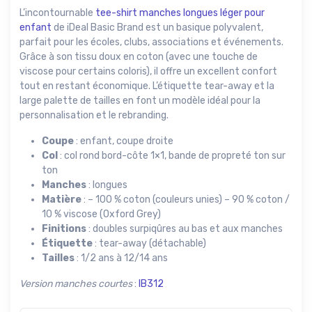
L’incontournable
tee-shirt manches longues léger pour
enfant
de iDeal Basic Brand est un basique polyvalent,
parfait pour les écoles, clubs, associations et événements.
Grâce à son tissu doux en coton (avec une touche de
viscose pour certains coloris), il offre un excellent confort
tout en restant économique. L’étiquette tear-away et la
large palette de tailles en font un modèle idéal pour la
personnalisation et le rebranding.
Coupe
: enfant, coupe droite
Col
: col rond bord-côte 1×1, bande de propreté ton sur
ton
Manches
: longues
Matière
: – 100 % coton (couleurs unies) – 90 % coton /
10 % viscose (Oxford Grey)
Finitions
: doubles surpiqûres au bas et aux manches
Étiquette
: tear-away (détachable)
Tailles
: 1/2 ans à 12/14 ans
Version manches courtes
:
IB312