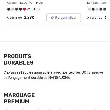
Kariban • K3024IC • 140g
Kariban • K359 
+2 coloris
+1
2.29€
6.
Personnaliser
À partir de
À partir de
PRODUITS
DURABLES
Choisissez l'éco-responsabilité avec nos textiles GOTS, preuve
de l'engagement durable de MAINGAUCHE.
MARQUAGE
PREMIUM