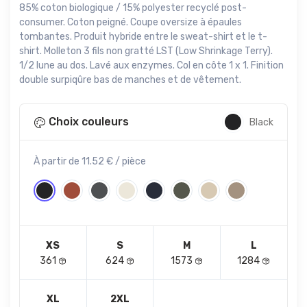
85% coton biologique / 15% polyester recyclé post-
consumer. Coton peigné. Coupe oversize à épaules
tombantes. Produit hybride entre le sweat-shirt et le t-
shirt. Molleton 3 fils non gratté LST (Low Shrinkage Terry).
1/2 lune au dos. Lavé aux enzymes. Col en côte 1 x 1. Finition
double surpiqûre bas de manches et de vêtement.
Choix couleurs
Black
À partir de 11.52 € / pièce
XS
S
M
L
361
624
1573
1284
XL
2XL