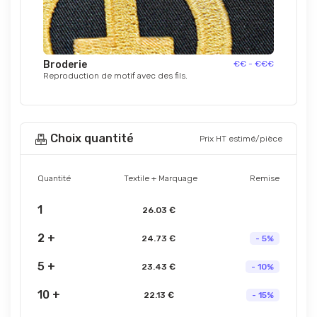
Broderie
€€ - €€€
Reproduction de motif avec des fils.
Choix quantité
Prix HT estimé/pièce
Quantité
Textile + Marquage
Remise
1
26.03 €
2 +
24.73 €
- 5%
5 +
23.43 €
- 10%
10 +
22.13 €
- 15%