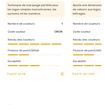
Technique de marquage parfaite pour
Ajoute une dimension vis
les logos simples monochromes, les
de velours aux logos, t
surnoms et les numéros.
lettrages.
Nombre de couleurs
1
Nombre de couleurs
Code couleur
CMJN
Code couleur
Rendu des couleurs
Rendu des couleurs
Finesse de point/détail
Finesse de point/détail
Durabilité
Durabilité
À partir de 6€
À partir de 7.25€