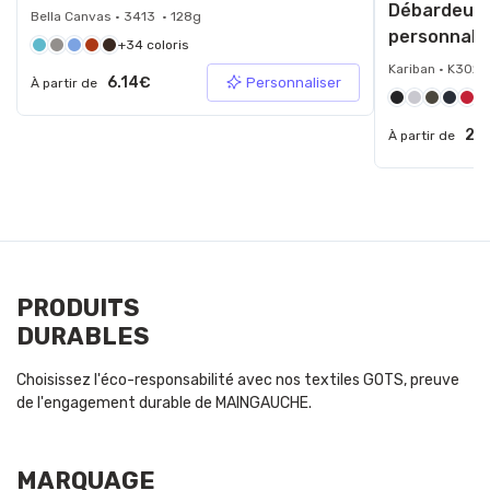
Débardeur 
Bella Canvas • 3413 • 128g
personnali
+34 coloris
Kariban • K3024
6.14€
Personnaliser
À partir de
+2
2.
À partir de
PRODUITS
DURABLES
Choisissez l'éco-responsabilité avec nos textiles GOTS, preuve
de l'engagement durable de MAINGAUCHE.
MARQUAGE