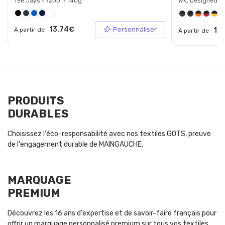
Tee Jays • 7200 • 140g
WK. Designed To
+3
13.74€
Personnaliser
À partir de
10.
À partir de
PRODUITS
DURABLES
Choisissez l'éco-responsabilité avec nos textiles GOTS, preuve
de l'engagement durable de MAINGAUCHE.
MARQUAGE
PREMIUM
Découvrez les 16 ans d'expertise et de savoir-faire français pour
offrir un marquage personnalisé premium sur tous vos textiles.