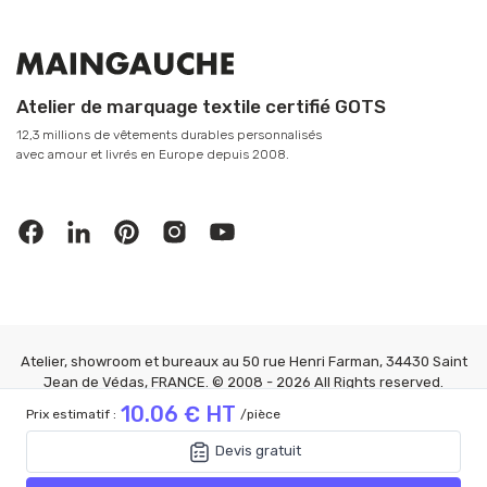
Atelier de marquage textile certifié GOTS
12,3 millions de vêtements durables personnalisés
avec amour et livrés en Europe depuis 2008.
Atelier, showroom et bureaux au 50 rue Henri Farman, 34430 Saint
Jean de Védas, FRANCE. © 2008 - 2026 All Rights reserved.
MAINGAUCHE®
10.06 € HT
Prix estimatif :
/pièce
Mention Légales
|
CGV
|
Confidentialité
|
FAQ
|
Gérer les cookies
10.06 € HT
Devis gratuit
Prix estimatif :
/pièce