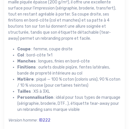
maille piquée épaisse (200 g/m²), il offre une excellente
surface pour l’impression (sérigraphie, broderie, transfert),
tout en restant agréable à porter. Sa coupe droite, ses
finitions en bord-côte (col et manches) et sa patte à 4
boutons ton sur ton lui donnent une allure soignée et
structurée, tandis que son étiquette détachable (tear-
away) permet un rebranding propre et facile.
Coupe
: femme, coupe droite
Col
: bord-côte 1×1
Manches
: longues, finies en bord-côte
Finitions
: ourlets double piqûre, fentes latérales,
bande de propreté intérieure au col
Matière
: piqué — 100 % coton (coloris unis), 90 % coton
/ 10 % viscose (pour certaines teintes)
Tailles
: XS à 3XL
Personnalisation
: idéal pour tous types de marquage
(sérigraphie, broderie, DTF…), étiquette tear-away pour
un rebranding sans marque visible
Version homme
:
IB222