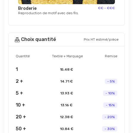
Broderie
€€ - €€€
Reproduction de motif avec des fils.
Choix quantité
Prix HT estimé/pièce
Quantité
Textile + Marquage
Remise
1
15.48 €
2 +
14.71 €
- 5%
5 +
13.93 €
- 10%
10 +
13.16 €
- 15%
20 +
12.38 €
- 20%
50 +
10.84 €
- 30%