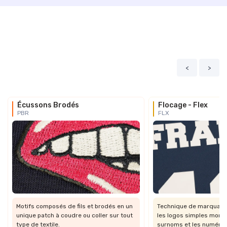
<
>
Écussons Brodés
Flocage - Flex
PBR
FLX
Motifs composés de fils et brodés en un
Technique de marquage 
unique patch à coudre ou coller sur tout
les logos simples mono
type de textile.
surnoms et les numéros