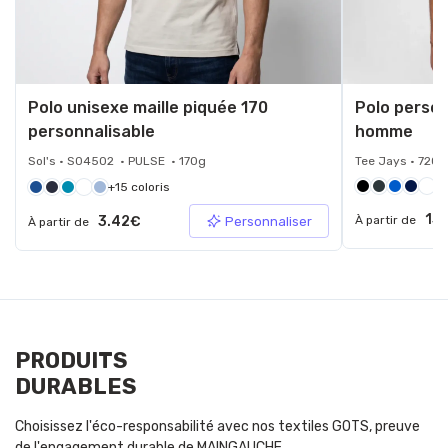
Polo unisexe maille piquée 170
Polo person
personnalisable
homme
Sol's • S04502 • PULSE • 170g
Tee Jays • 7200
+15 coloris
13
3.42€
À partir de
Personnaliser
À partir de
PRODUITS
DURABLES
Choisissez l'éco-responsabilité avec nos textiles GOTS, preuve
de l'engagement durable de MAINGAUCHE.