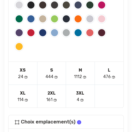
XS
S
M
L
24
444
1112
476
XL
2XL
3XL
114
161
4
Choix emplacement(s)