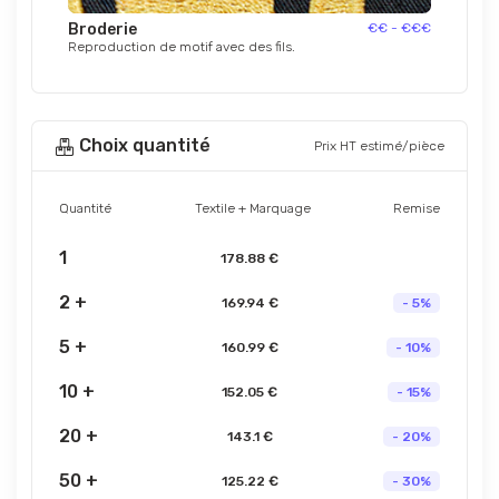
Broderie
€€ - €€€
Reproduction de motif avec des fils.
Choix quantité
Prix HT estimé/pièce
Quantité
Textile + Marquage
Remise
1
178.88 €
2 +
169.94 €
- 5%
5 +
160.99 €
- 10%
10 +
152.05 €
- 15%
20 +
143.1 €
- 20%
50 +
125.22 €
- 30%