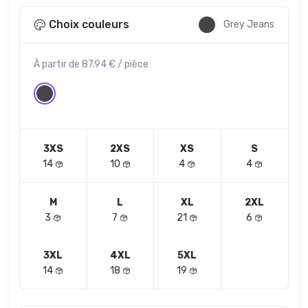
Choix couleurs
Grey Jeans
À partir de 87.94 € / pièce
3XS
2XS
XS
S
14
10
4
4
M
L
XL
2XL
3
7
21
6
3XL
4XL
5XL
14
18
19