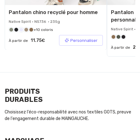
Pantalon chino recyclé pour homme
Pantalon c
personnali
Native Spirit • NS736 • 235g
Native Spirit •
+10 coloris
11.75€
Personnaliser
À partir de
22
À partir de
PRODUITS
DURABLES
Choisissez l'éco-responsabilité avec nos textiles GOTS, preuve
de l'engagement durable de MAINGAUCHE.