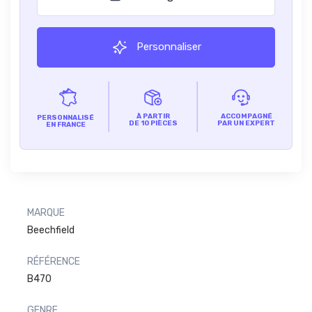
Personnaliser
À PARTIR
ACCOMPAGNÉ
PERSONNALISÉ
DE 10 PIÈCES
PAR UN EXPERT
EN FRANCE
MARQUE
Beechfield
RÉFÉRENCE
B470
GENRE