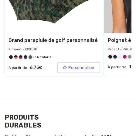
Grand parapluie de golf personnalisé
Poignet ép
Kimood • KI2008
Proact • PA049
+14 coloris
1.
6.75€
À partir de
Personnaliser
À partir de
PRODUITS
DURABLES