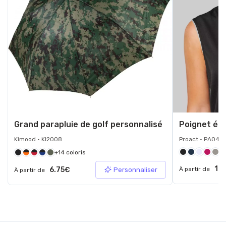
Grand parapluie de golf personnalisé
Poignet ép
Kimood • KI2008
Proact • PA049
+14 coloris
1.
6.75€
À partir de
Personnaliser
À partir de