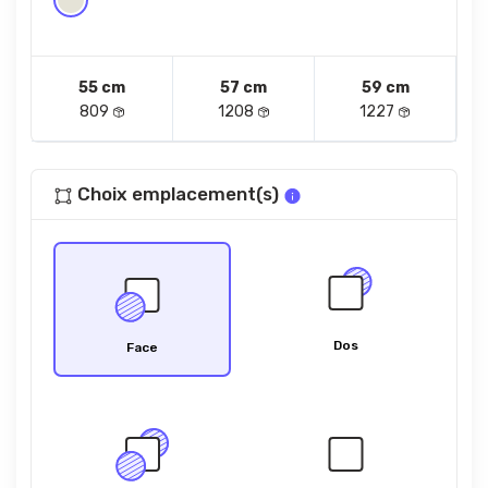
55 cm
57 cm
59 cm
809
1208
1227
Choix emplacement(s)
Dos
Face