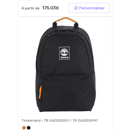
175.03€
Personnaliser
À partir de
Timberland • TB 0A2QDQ001 / TB 0A2QDQP47