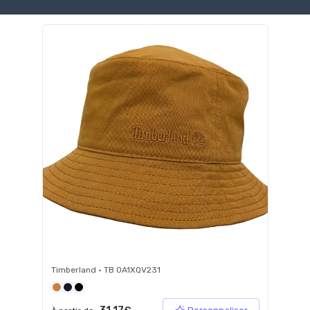
Timberland • TB 0A1XQV231