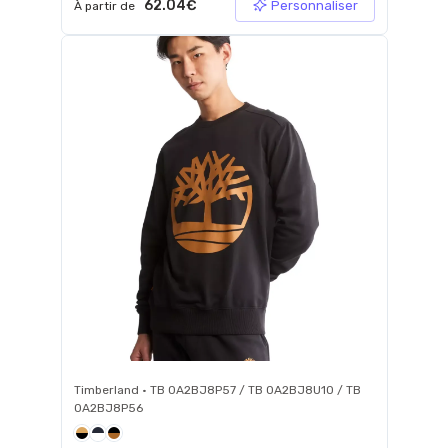
62.04€
Personnaliser
À partir de
Timberland • TB 0A2BJ8P57 / TB 0A2BJ8U10 / TB
0A2BJ8P56