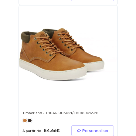
Timberland • TB0A1JUC3021/TB0A1JU12311
84.66€
Personnaliser
À partir de