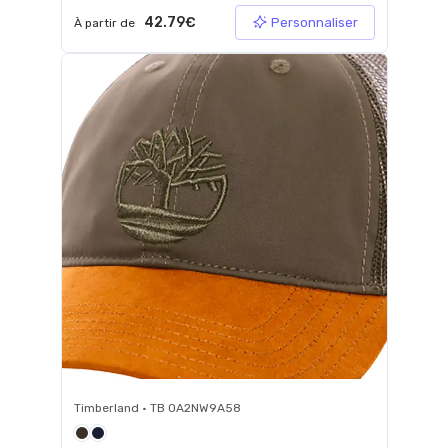
42.79€
Personnaliser
À partir de
Timberland • TB 0A2NW9A58