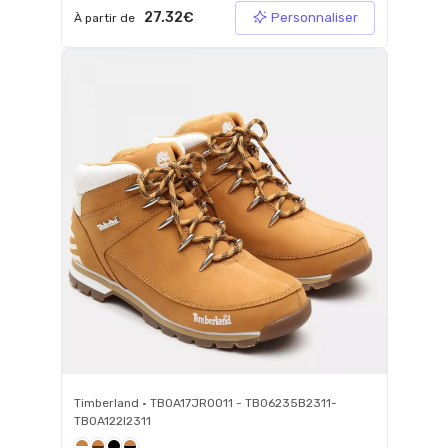
27.32€
Personnaliser
À partir de
Timberland • TB0A17JR0011 - TB06235B2311-
TB0A122I2311