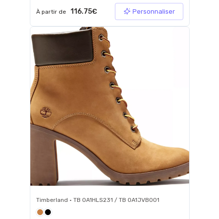
116.75€
Personnaliser
À partir de
Timberland • TB 0A1HLS231 / TB 0A1JVB001