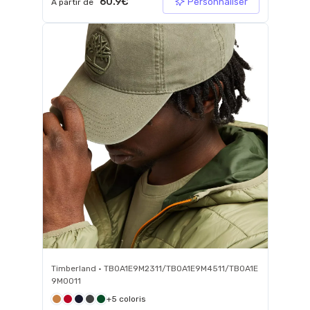
60.9€
Personnaliser
À partir de
Timberland • TB0A1E9M2311/TB0A1E9M4511/TB0A1E
9M0011
+5 coloris