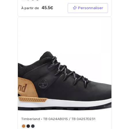
45.5€
Personnaliser
À partir de
Timberland • TB 0A24AB015 / TB 0A257D231