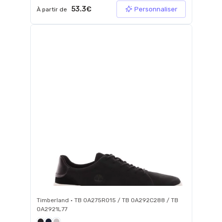
53.3€
Personnaliser
À partir de
Timberland • TB 0A275R015 / TB 0A292C288 / TB
0A2921L77