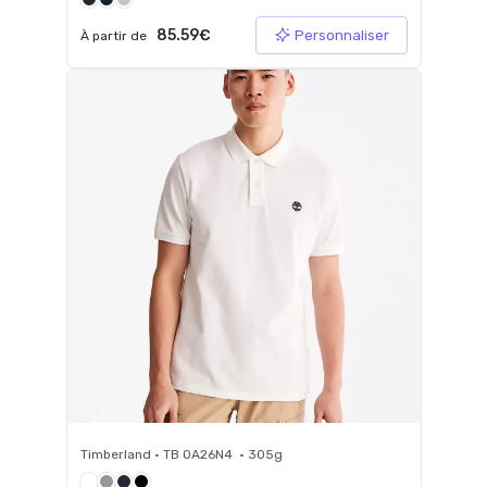
85.59€
Personnaliser
À partir de
Timberland • TB 0A26N4 • 305g