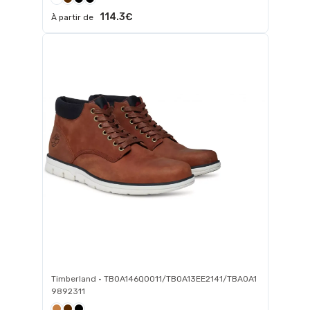
114.3€
À partir de
Timberland • TB0A146Q0011/TB0A13EE2141/TBA0A1
9892311