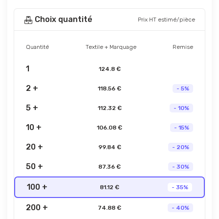
Choix quantité
Prix HT estimé/pièce
Quantité
Textile + Marquage
Remise
1
124.8 €
2 +
118.56 €
- 5%
5 +
112.32 €
- 10%
10 +
106.08 €
- 15%
20 +
99.84 €
- 20%
50 +
87.36 €
- 30%
100 +
81.12 €
- 35%
200 +
74.88 €
- 40%