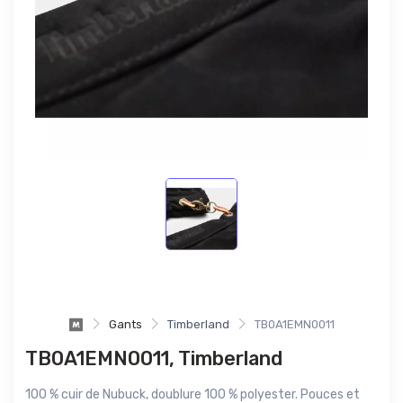
Gants
Timberland
TB0A1EMN0011
TB0A1EMN0011, Timberland
100 % cuir de Nubuck, doublure 100 % polyester. Pouces et