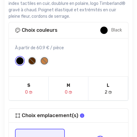
index tactiles en cuir, doublure en polaire, logo Timberland®
gravé à chaud. Poignet élastiqué et extrémités en cuir
pleine fleur, cordons de serrage.
Choix couleurs
Black
À partir de 60.9 € / pièce
S
M
L
0
0
2
Choix emplacement(s)