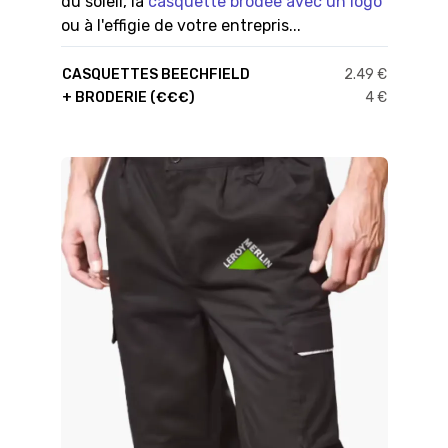
du soleil, la
casquette brodée avec un logo
ou à l'effigie de votre entrepris...
CASQUETTES BEECHFIELD
2.49 €
+ BRODERIE (€€€)
4 €