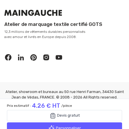
Atelier de marquage textile certifié GOTS
12,3 millions de vêtements durables personnalisés
avec amour et livrés en Europe depuis 2008.
Atelier, showroom et bureaux au 50 rue Henri Farman, 34430 Saint
Jean de Védas, FRANCE. © 2008 - 2026 All Rights reserved.
MAINGAUCHE®
4.26 € HT
Prix estimatif :
/pièce
Mention Légales
|
CGV
|
Confidentialité
|
FAQ
|
Gérer les cookies
4.26 € HT
Devis gratuit
Prix estimatif :
/pièce
Devis gratuit
Personnaliser
Personnaliser