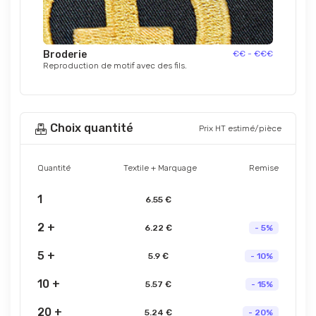
Broderie
€€ - €€€
Reproduction de motif avec des fils.
Choix quantité
Prix HT estimé/pièce
Quantité
Textile + Marquage
Remise
1
6.55 €
2 +
6.22 €
- 5%
5 +
5.9 €
- 10%
10 +
5.57 €
- 15%
20 +
5.24 €
- 20%