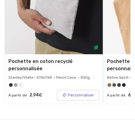
Pochette en coton recyclé
Pochette en
personnalisée
personnali
Stanley/Stella • STAU764 • Pencil Case • 300g
Native Spirit •
2.94€
6.
Personnaliser
À partir de
À partir de