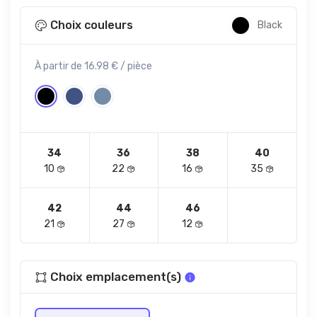
Choix couleurs
Black
À partir de 16.98 € / pièce
34
36
38
40
10
22
16
35
42
44
46
21
27
12
Choix emplacement(s)