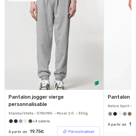
Pantalon jogger vierge
Pantalon c
personnalisable
Native Spirit •
Stanley/Stella • STBU185 • Mover 2.0 • 350g
+1
+3 coloris
11.
À partir de
19.75€
Personnaliser
À partir de