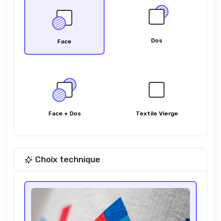
Dos
Face
Face + Dos
Textile Vierge
Choix technique