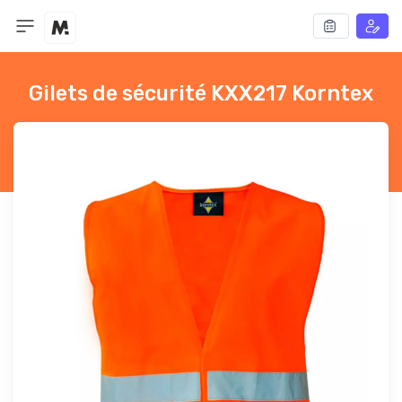
Gilets de sécurité KXX217 Korntex