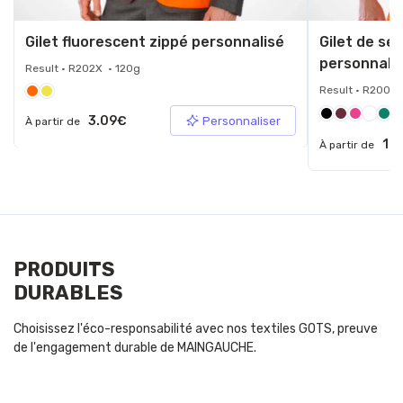
Gilet fluorescent zippé personnalisé
Gilet de sé
personnali
Result • R202X • 120g
Result • R200X 
+9
3.09€
Personnaliser
À partir de
1.9
À partir de
PRODUITS
DURABLES
Choisissez l'éco-responsabilité avec nos textiles GOTS, preuve
de l'engagement durable de MAINGAUCHE.