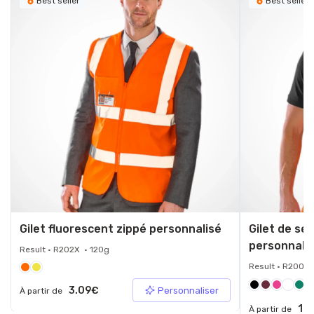
Best seller
Best seller
Gilet fluorescent zippé personnalisé
Gilet de sé
personnali
Result • R202X • 120g
Result • R200X 
+9
3.09€
Personnaliser
À partir de
1.9
À partir de