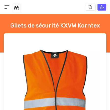
Gilets de sécurité KXVW Korntex