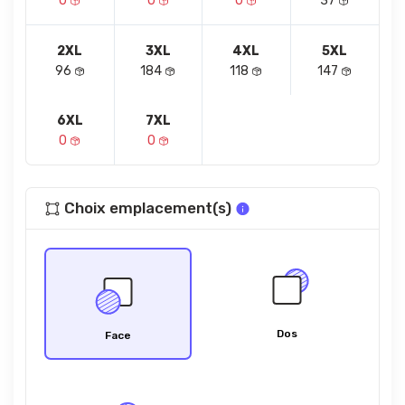
0
0
0
37
2XL
3XL
4XL
5XL
96
184
118
147
6XL
7XL
0
0
Choix emplacement(s)
Dos
Face