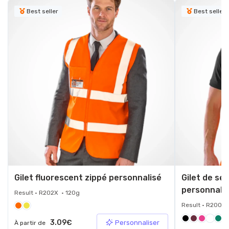
Best seller
Best seller
Gilet fluorescent zippé personnalisé
Gilet de sé
personnali
Result • R202X • 120g
Result • R200X 
+9
3.09€
Personnaliser
À partir de