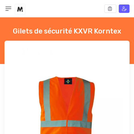
Gilets de sécurité KXVR Korntex