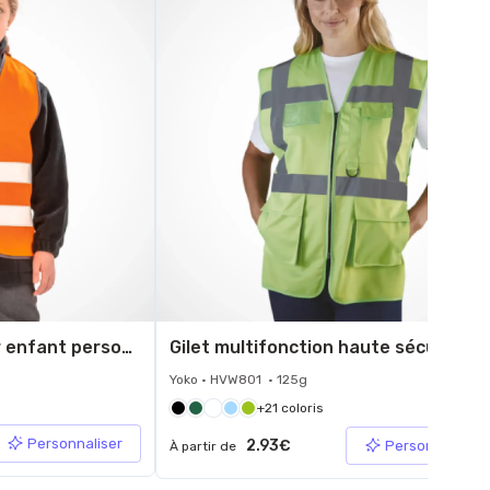
Gilet de sécurité pour enfant personnalisé
Gilet multifonction haute sé
Yoko • HVW801 • 125g
+21 coloris
Personnaliser
2.93€
Personnaliser
À partir de