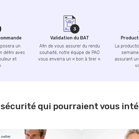
 commande
Validation du BAT
Producti
oposera un
Afin de vous assurer du rendu
La productio
n défini avec
souhaité, notre équipe de PAO
semaines
ouleur et
vous enverra un « bon à tirer ».
assurant une
.
v
 sécurité qui pourraient vous int
 seller