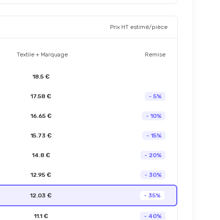
Prix HT estimé/pièce
Textile + Marquage
Remise
18.5 €
17.58 €
- 5%
16.65 €
- 10%
15.73 €
- 15%
14.8 €
- 20%
12.95 €
- 30%
12.03 €
- 35%
11.1 €
- 40%