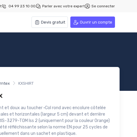
t
04 99 23 10 00
Parler avec votre expert
Se connecter
Devis gratuit
Ouvrir un compte
rntex
KXSHIRT
x
nt et doux au toucher ·Col rond avec encolure côtelée
ales et horizontales (largeur 5 cm) devant et derrière
RIS-3279-TOM Iss 2 (uniquement pour la couleur Orange)
riété réfléchissante selon la norme EN pour 25 cycles de
duellement dans un sachet en plastique.