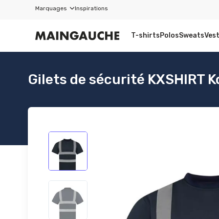
Marquages
Inspirations
T-shirts
Polos
Sweats
Ves
Gilets de sécurité KXSHIRT 