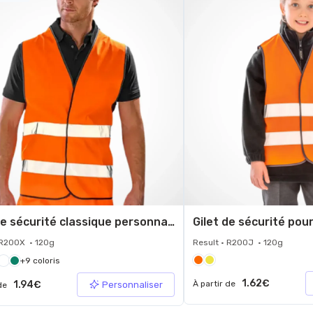
Gilet de sécurité classique personnalisé
 R200X • 120g
Result • R200J • 120g
+9 coloris
1.62€
1.94€
À partir de
Personnaliser
 de