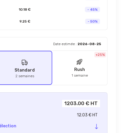
10.18 €
- 45%
9.25 €
- 50%
Date estimée :
2026-08-25
+25%
Rush
Standard
1 semaine
2 semaines
1203.00 € HT
12.03 € HT
élection