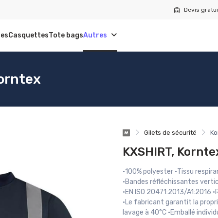
Devis gratui
tes
Casquettes
Tote bags
Autres
Korntex
Gilets de sécurité
Ko
KXSHIRT, Kornte
·100% polyester ·Tissu respira
·Bandes réfléchissantes vertic
·EN ISO 20471:2013/A1:2016 ·
·Le fabricant garantit la prop
lavage à 40°C ·Emballé indivi