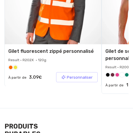
Gilet fluorescent zippé personnalisé
Gilet de sé
personnali
Result • R202X • 120g
Result • R200X 
+9
3.09€
Personnaliser
À partir de
1.9
À partir de
PRODUITS