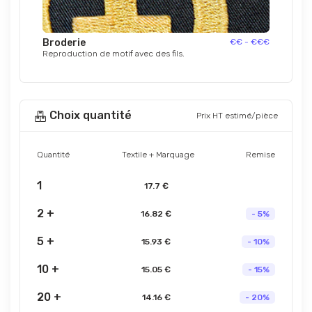
Broderie
€€ - €€€
Reproduction de motif avec des fils.
Choix quantité
Prix HT estimé/pièce
Quantité
Textile + Marquage
Remise
1
17.7 €
2 +
16.82 €
- 5%
5 +
15.93 €
- 10%
10 +
15.05 €
- 15%
20 +
14.16 €
- 20%