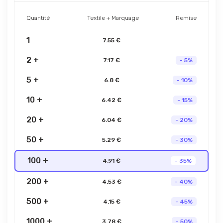
Quantité
Textile + Marquage
Remise
1
7.55 €
2 +
7.17 €
- 5%
5 +
6.8 €
- 10%
10 +
6.42 €
- 15%
20 +
6.04 €
- 20%
50 +
5.29 €
- 30%
100 +
4.91 €
- 35%
200 +
4.53 €
- 40%
500 +
4.15 €
- 45%
1000 +
3.78 €
- 50%