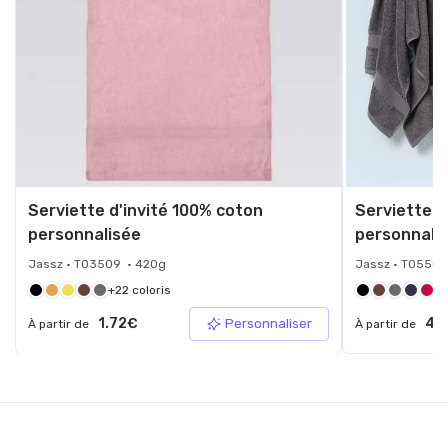
Serviette d'invité 100% coton
Serviette d
personnalisée
personnali
Jassz • TO3509 • 420g
Jassz • TO5503
+22 coloris
+4
1.72€
4.
Personnaliser
À partir de
À partir de