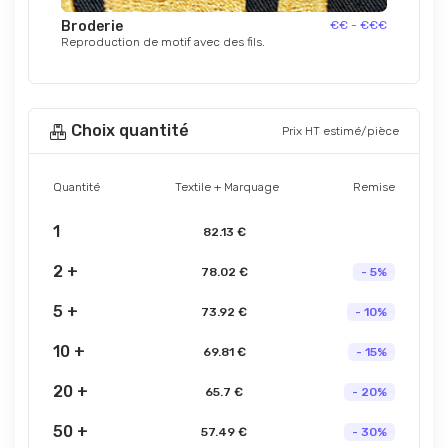
Broderie
€€ - €€€
Reproduction de motif avec des fils.
Choix quantité
Prix HT estimé/pièce
Quantité
Textile + Marquage
Remise
1
82.13 €
2 +
78.02 €
- 5%
5 +
73.92 €
- 10%
10 +
69.81 €
- 15%
20 +
65.7 €
- 20%
50 +
57.49 €
- 30%