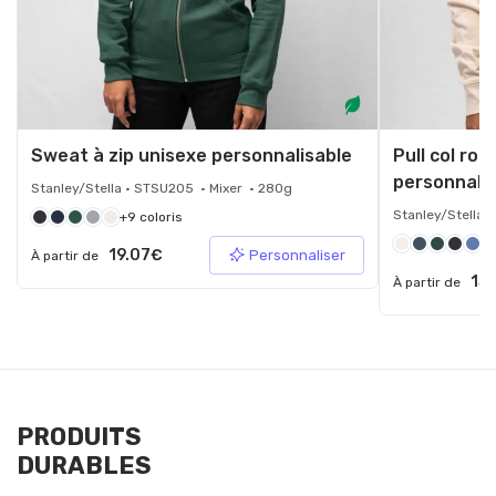
Sweat à zip unisexe personnalisable
Pull col ron
personnali
Stanley/Stella • STSU205 • Mixer • 280g
Stanley/Stella 
+9 coloris
+4
19.07€
Personnaliser
À partir de
15.
À partir de
PRODUITS
DURABLES