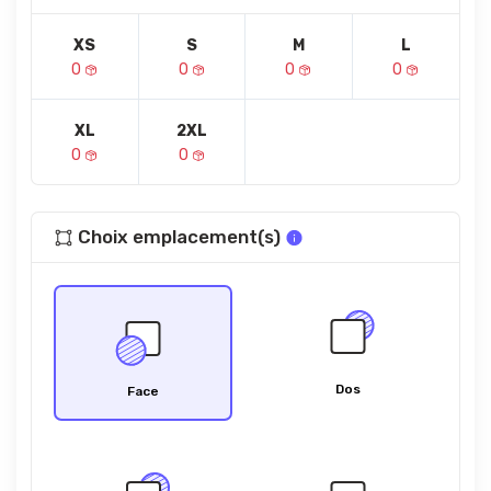
XS
S
M
L
0
0
0
0
XL
2XL
0
0
Choix emplacement(s)
Dos
Face