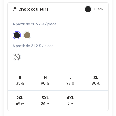
Choix couleurs
Black
À partir de 20.92 € / pièce
À partir de 21.2 € / pièce
S
M
L
XL
35
90
97
80
2XL
3XL
4XL
69
26
7