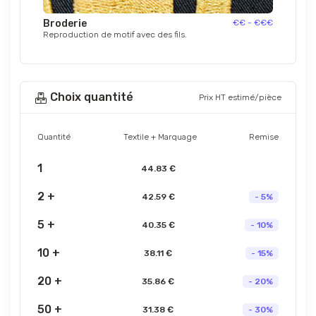
Broderie
€€ - €€€
Reproduction de motif avec des fils.
Choix quantité
Prix HT estimé/pièce
Quantité
Textile + Marquage
Remise
1
44.83 €
2 +
42.59 €
- 5%
5 +
40.35 €
- 10%
10 +
38.11 €
- 15%
20 +
35.86 €
- 20%
50 +
31.38 €
- 30%