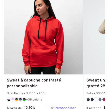
Sweat à capuche contrasté
Sweat unis
personnalisable
gratté 280
Just Hoods • JH003 • 280g
Sol's • S03568
+35 coloris
+1
12.19€
13.
Personnaliser
À partir de
À partir de