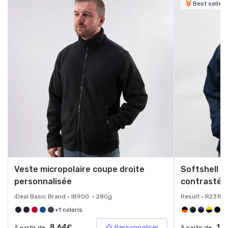
Best seller
Veste micropolaire coupe droite
Softshell 
personnalisée
contrasté
iDeal Basic Brand • IB900 • 280g
Result • R231M 
+1 coloris
+5
8.64€
12.
Personnaliser
À partir de
À partir de