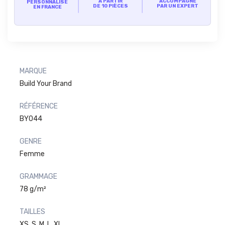
À PARTIR
ACCOMPAGNÉ
PERSONNALISÉ
DE 10 PIÈCES
PAR UN EXPERT
EN FRANCE
MARQUE
Build Your Brand
RÉFÉRENCE
BY044
GENRE
Femme
GRAMMAGE
78 g/m²
TAILLES
XS, S, M, L, XL