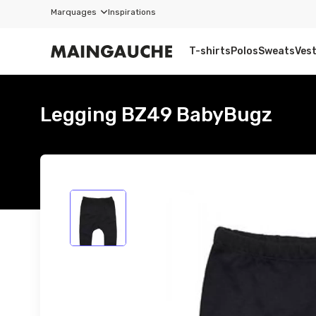
Marquages
Inspirations
T-shirts
Polos
Sweats
Ves
Legging BZ49 BabyBugz