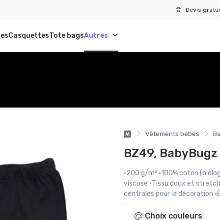
Devis gratui
tes
Casquettes
Tote bags
Autres
Vêtements bébés
B
BZ49, BabyBugz
·200 g/m² ·100% coton (biolog
viscose ·Tissu doux et stretch
centrales pour la décoration 
Choix couleurs