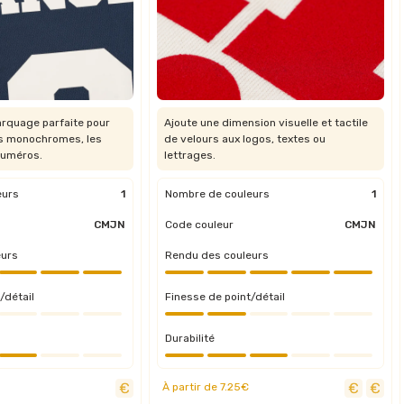
rquage parfaite pour
Ajoute une dimension visuelle et tactile
es monochromes, les
de velours aux logos, textes ou
numéros.
lettrages.
eurs
1
Nombre de couleurs
1
CMJN
Code couleur
CMJN
eurs
Rendu des couleurs
/détail
Finesse de point/détail
Durabilité
À partir de 7.25€