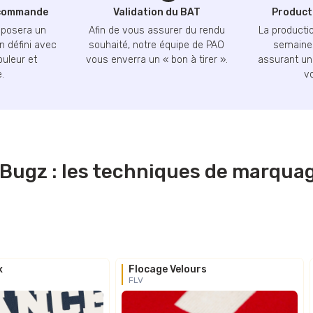
 commande
Validation du BAT
Producti
oposera un
Afin de vous assurer du rendu
La productio
n défini avec
souhaité, notre équipe de PAO
semaines
ouleur et
vous enverra un « bon à tirer ».
assurant une
.
v
ugz : les techniques de marquag
x
Flocage Velours
FLV