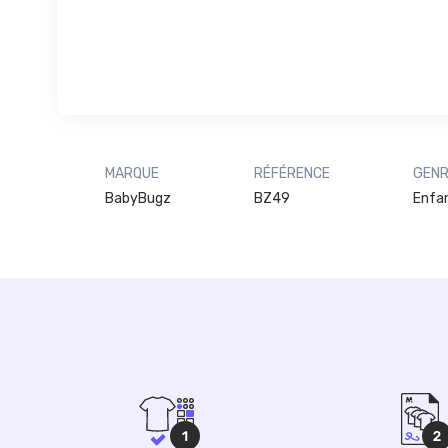
MARQUE
RÉFÉRENCE
GEN
BabyBugz
BZ49
Enfa