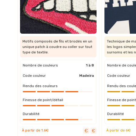
Motifs composés de fils et brodés en un
Technique de ma
unique patch à coudre ou coller sur tout
les logos simpl
type de textile.
surnoms et les 
Nombre de couleurs
1 à 8
Nombre de coul
Code couleur
Madeira
Code couleur
Rendu des couleurs
Rendu des coul
Finesse de point/détail
Finesse de point
Durabilité
Durabilité
À partir de 1.6€
À partir de 6€