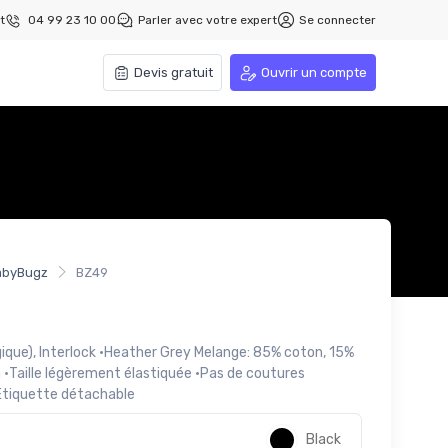
t
04 99 23 10 00
Parler avec votre expert
Se connecter
Devis gratuit
Ouvrir un compte
abyBugz
BZ49
ique), Interlock ·Heather Grey Melange: 85% coton, 15%
 ·Taille légèrement élastiquée ·Pas de coutures
·Étiquette détachable
Black