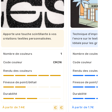
Apporte une touche scintillante à vos
Technique d'impression qui
créations textiles personnalisées.
l'encre sur le textile via de
Idéale pour les grandes sér
Nombre de couleurs
1
Nombre de couleurs
Code couleur
CMJN
Code couleur
Rendu des couleurs
Rendu des couleurs
Finesse de point/détail
Finesse de point/détail
Durabilité
Durabilité
À partir de 7.4€
À partir de 1.7€