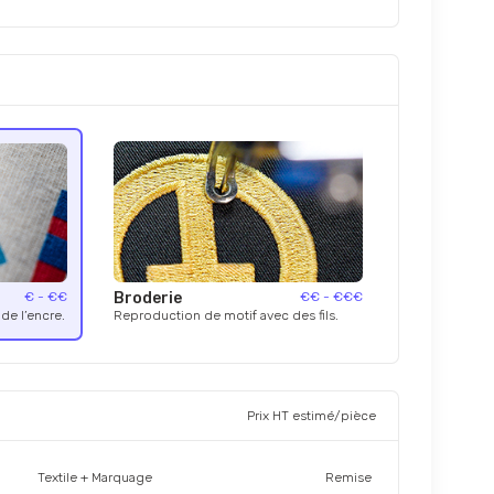
€ - €€
Broderie
€€ - €€€
de l’encre.
Reproduction de motif avec des fils.
Prix HT estimé/pièce
Textile + Marquage
Remise