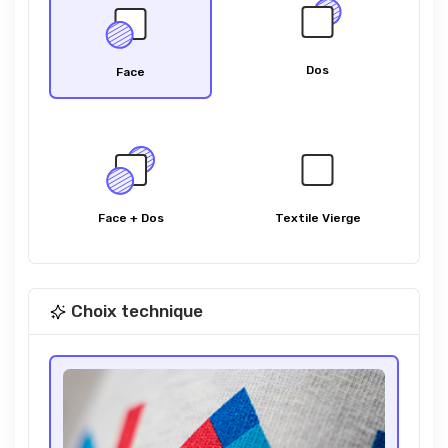
Dos
Face
Face + Dos
Textile Vierge
Choix technique