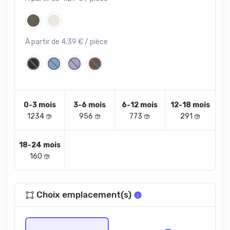
À partir de 4.39 € / pièce
0-3 mois
3-6 mois
6-12 mois
12-18 mois
1234
956
773
291
18-24 mois
160
Choix emplacement(s)