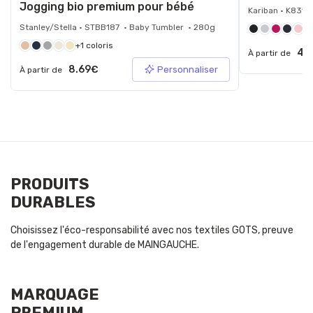
Jogging bio premium pour bébé
Kariban • K831 
Stanley/Stella • STBB187 • Baby Tumbler • 280g
+3
+1 coloris
4.
À partir de
8.69€
Personnaliser
À partir de
PRODUITS
DURABLES
Choisissez l'éco-responsabilité avec nos textiles GOTS, preuve
de l'engagement durable de MAINGAUCHE.
MARQUAGE
PREMIUM