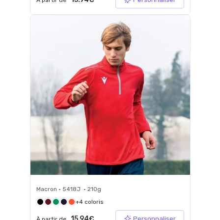
À partir de
Macron • 5418J • 210g
+4 coloris
15.94€
Personnaliser
À partir de