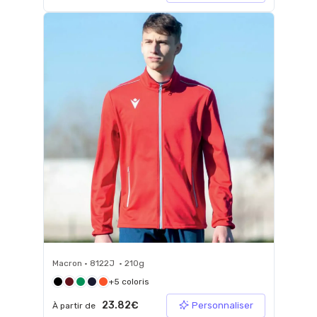
Macron • 8122J • 210g
+5 coloris
23.82€
Personnaliser
À partir de