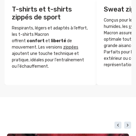
T-shirts et t-shirts
Sweat zip
zippés de sport
Conçus pour les 
humides, les
swe
Respirants, légers et adaptés à l’effort,
Macron assurent
les t-shirts Macron
optimale tout e
offrent
confort
et
liberté
de
grande aisance
mouvement. Les versions
zippées
Parfaits pour l
ajoutent une touche technique et
extérieur ou c
pratique, idéales pour l'entraînement
représentation.
ou l'échauffement.